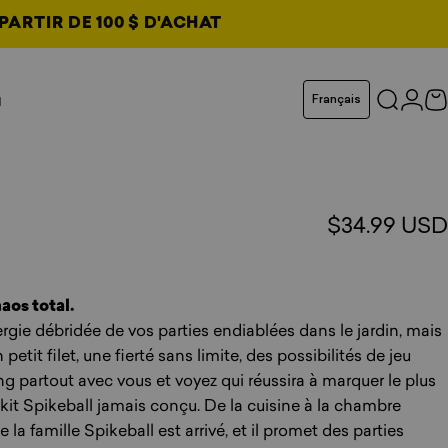
PARTIR DE 100 $ D'ACHAT
ouvel onglet
Langue
u
Français
Recherc
Conn
P
glet
glet
glet
$34.99 USD
total
aos total.
ergie débridée de vos parties endiablées dans le jardin, mais
petit filet, une fierté sans limite, des possibilités de jeu
g partout avec vous et voyez qui réussira à marquer le plus
 kit Spikeball jamais conçu. De la cuisine à la chambre
de la famille Spikeball est arrivé, et il promet des parties