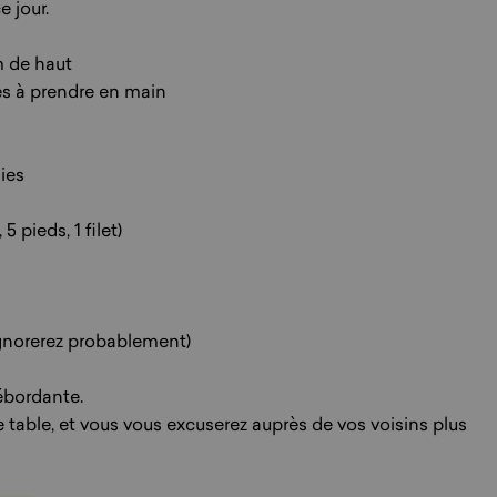
e jour.
m de haut
les à prendre en main
nies
5 pieds, 1 filet)
gnorerez probablement)
ébordante.
e table, et vous vous excuserez auprès de vos voisins plus