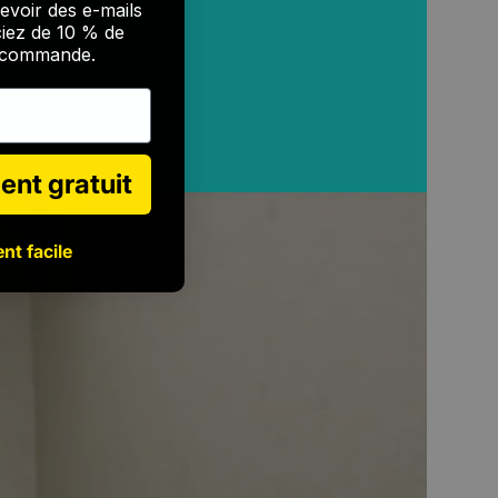
evoir des e-mails
ciez de 10 % de
e commande.
ent gratuit
nt facile