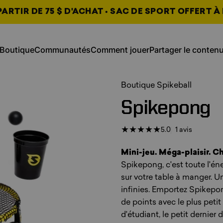
ARTIR DE 75 $ D'ACHAT • SAC DE SPORT OFFERT À 
, s'ouvre dans un nouvel onglet
, s'ouvre dans un n
Boutique
Communautés
Comment jouer
Partager le conten
Boutique
Communautés
Comment jouer
Partager le contenu
, s'ouvre dans un nouvel on
, s'ouvre dans un nouvel on
, s'ouvre dans un nouvel on
Boutique Spikeball
Spikepong
1 avis au 
5.0
1 avis
Mini-jeu. Méga-plaisir. Ch
Spikepong, c'est toute l'én
sur votre table à manger. Un 
infinies. Emportez Spikepon
de points avec le plus petit
d'étudiant, le petit dernier 