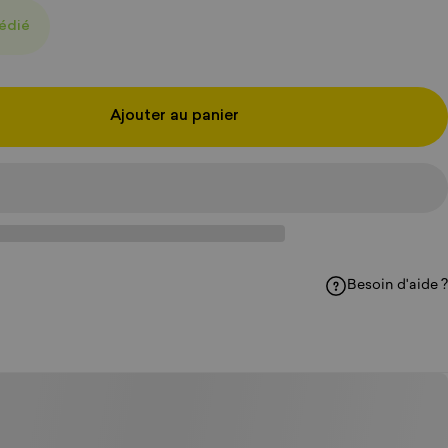
pédié
Ajouter au panier
Besoin d'aide ?
acebook
sur WhatsApp
ager par e-mail