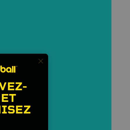
VEZ-
 ET
ISEZ
🎉