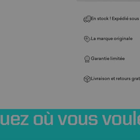
En stock ! Expédié sous 1
La marque originale
Garantie limitée
Livraison et retours grat
ouez
où
vous
voul