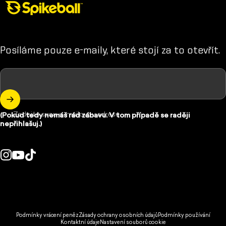
Posíláme pouze e-maily, které stojí za to otevřít.
Zadejte svou e-mailovou adresu
(Pokud tedy nemáš rád zábavu. V tom případě se raději
nepřihlašuj.)
Instagram
YouTube
TikTok
Země/region:
© 2026 Spikeball Store.
Podmínky vrácení peněz
Zásady ochrany osobních údajů
Podmínky používání
Kontaktní údaje
Nastavení souborů cookie