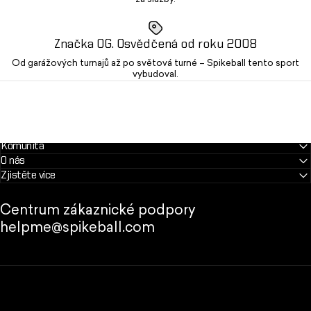
Značka OG. Osvědčená od roku 2008
Od garážových turnajů až po světová turné – Spikeball tento sport
vybudoval.
Komunita
O nás
Zjistěte více
Centrum zákaznické podpory
helpme@spikeball.com
Obchod Spikeball