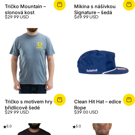
Tričko Mountain –
Mikina s nášivkou
slonová kost
Signature – šedá
$29.99 USD
$69.99 USD
Tričko s motivem hry –
Clean Hit Hat – edice
břidlicově šedé
Rope
$29.99 USD
$39.00 USD
5.0
5.0