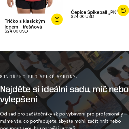
Čepice Spikeball „PK“
$24.00 USD
Tričko s klasickým
logem – třešňová
$24.00 USD
STVOŘENO PRO VELKÉ VÝKONY.
Najděte
si
ideální
sadu,
míč
nebo
vylepšení
Od sad pro začátečníky až po vybavení pro profesionály –
máme vše, co potřebujete, abyste mohli začít hrát nebo
posunout svou hru na vyšší úroveň.