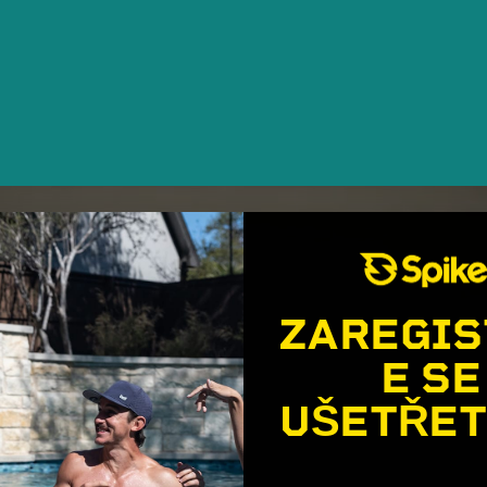
ZAREGIS
E SE
UŠETŘET
🎉