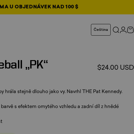
MA U OBJEDNÁVEK NAD 100 $
ožce
Jazyk
Čeština
Hledat
Přihl
N
eball
„PK“
$24.00 USD
elkem recenzí
by hrála stejně dlouho jako vy. Navrhl THE Pat Kennedy.
é barvě s efektem omytého vzhledu a zadní díl z hnědé
st