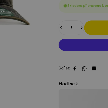
Skladem, připraveno k o
Množství
Sdílet:
Sdílet na Faceboo
Sdílet na W
Sdílet 
Hodí se k