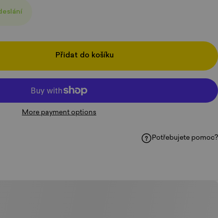
deslání
Přidat do košíku
More payment options
Potřebujete pomoc?
ku
hatsAppu
e-mailem