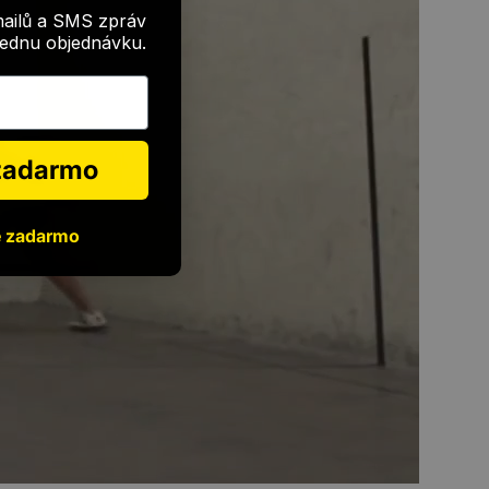
mailů a SMS zpráv
 jednu objednávku.
 zadarmo
e zadarmo