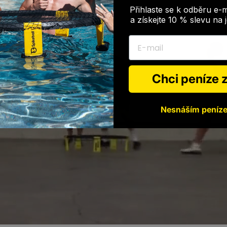
Přihlaste se k odběru e-
a získejte 10 % slevu na
E-mail
Chci peníze
Nesnáším peníz