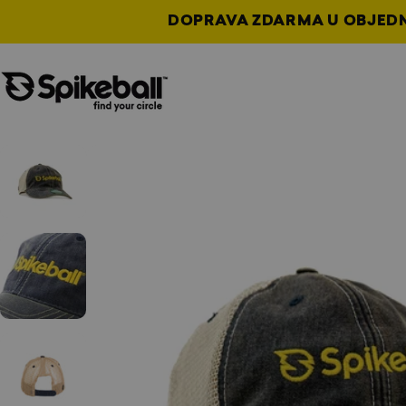
Přejít na obsah
DOPRAVA ZDARMA U OBJEDNÁ
Obchod Spikeball