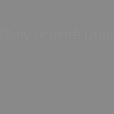
chny
úrovně
pokr