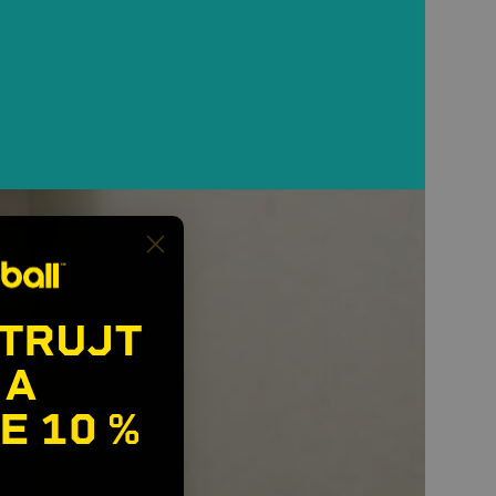
TRUJT
 A
E
10 %