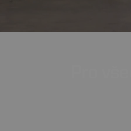
Pro
vše