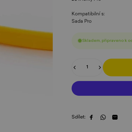
Kompatibilní s:
Sada Pro
Skladem, připraveno k o
Množství
Sdílet:
Sdílet na Faceboo
Sdílet na W
Sdílet 