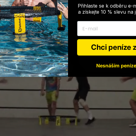
Přihlaste se k odběru e-
a získejte 10 % slevu na
E-mail
Chci peníze
Nesnáším peníz