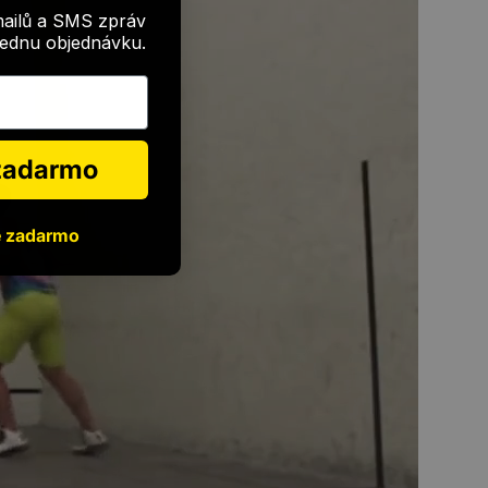
mailů a SMS zpráv
 jednu objednávku.
 zadarmo
e zadarmo