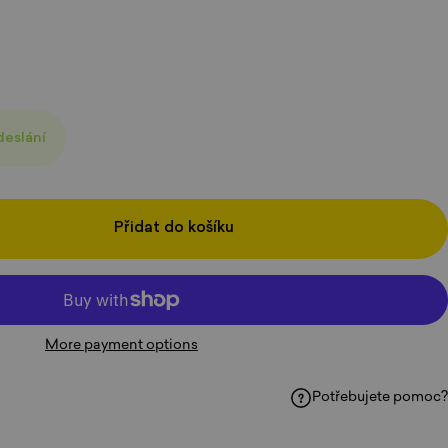
deslání
Přidat do košíku
More payment options
Potřebujete pomoc?
ku
hatsAppu
e-mailem