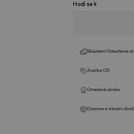
Hodí se k
Skladem! Odesíláme do
Značka OG
Omezená záruka
Doprava a vrácení zbož