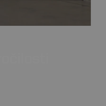
očilosti