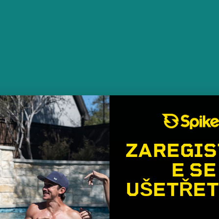
ZAREGIS
E SE
UŠETŘET
🎉