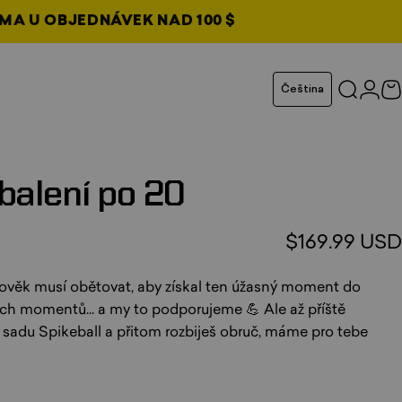
MA U OBJEDNÁVEK NAD 100 $
ožce
Jazyk
Čeština
Hledat
Přihl
N
balení
po
20
$169.99 USD
věk musí obětovat, aby získal ten úžasný moment do
ích momentů... a my to podporujeme 💪 Ale až příště
adu Spikeball a přitom rozbiješ obruč, máme pro tebe