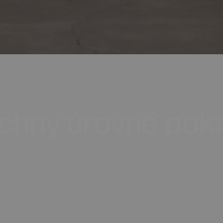
chny
úrovně
pokr