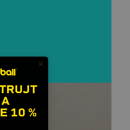
TRUJT
 A
E
10 %