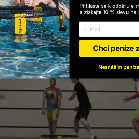
Přihlaste se k odběru e-
a získejte 10 % slevu na
E-mail
Chci peníze
Nesnáším peníz