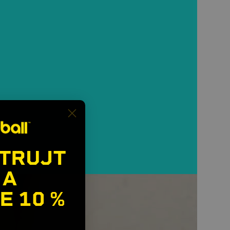
TRUJT
 A
E
10 %