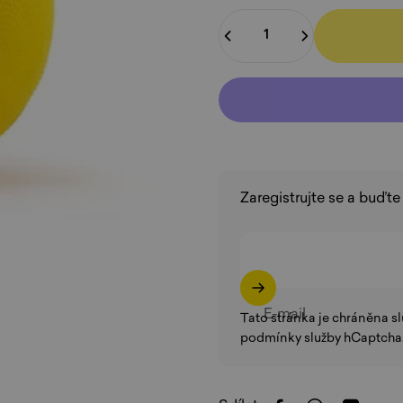
Množství
Zaregistrujte se a buďte
E-mail
Tato stránka je chráněna s
podmínky služby
hCaptcha