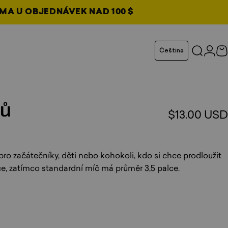
MA U OBJEDNÁVEK NAD 100 $
ožce
Jazyk
Čeština
Hledat
Přihl
N
ů
$13.00 USD
elkem recenzí
 pro začátečníky, děti nebo kohokoli, kdo si chce prodloužit
e, zatímco standardní míč má průměr 3,5 palce.