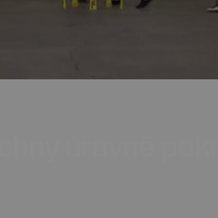
chny
úrovně
pokr