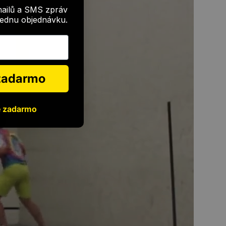
mailů a SMS zpráv
 jednu objednávku.
 zadarmo
e zadarmo