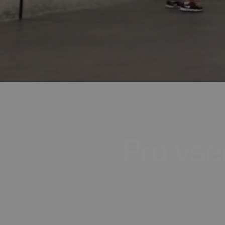
Pro
vše