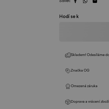
Sdílet:
Sdílet na Faceboo
Sdílet na W
Sdílet 
Hodí se k
Skladem! Odesíláme do
Značka OG
Omezená záruka
Doprava a vrácení zbož