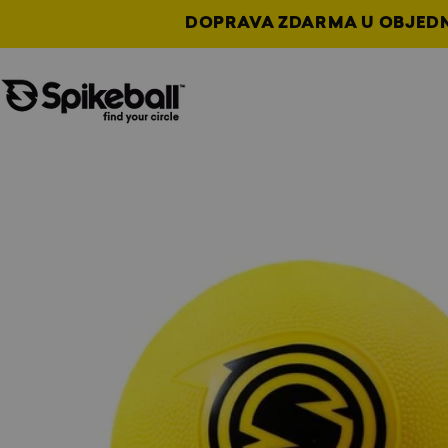
Přejít na obsah
DOPRAVA ZDARMA U OBJEDNÁ
Obchod Spikeball