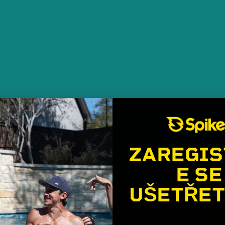
ZAREGIS
E SE
UŠETŘET
🎉