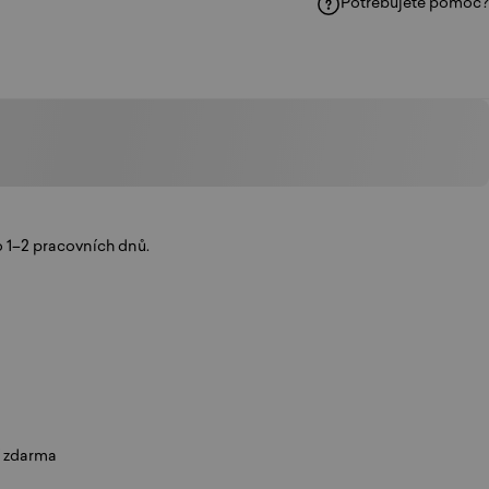
Potřebujete pomoc?
ku
hatsAppu
e-mailem
 1–2 pracovních dnů.
í zdarma