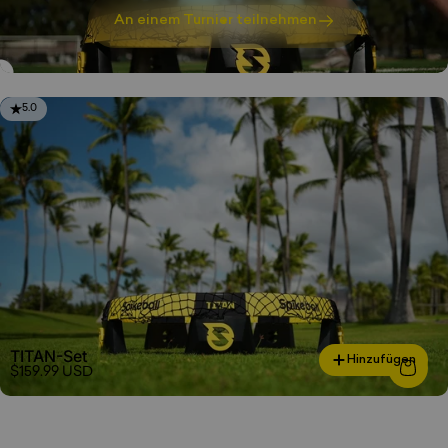
An einem Turnier teilnehmen
5.0
TITAN-Set
Hinzufügen
$159.99 USD