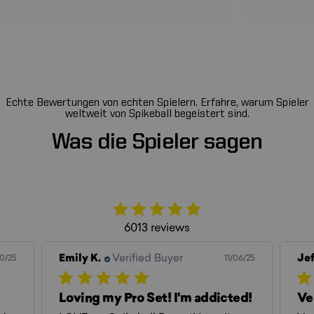
Echte Bewertungen von echten Spielern. Erfahre, warum Spieler
weltweit von Spikeball begeistert sind.
Was
die
Spieler
sagen
6013 reviews
Jeffrey W.
Verified Buyer
11/06/25
10/29/25
cted!
Very helpful and responsive