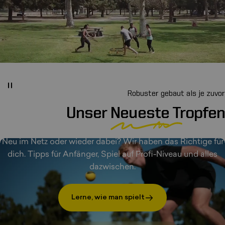
Robuster gebaut als je zuvor
Roundnet-Start
Hier.
Unser
Neueste
Tropfen
Von Anfängern bis hin zu Turniersiegern.
Neu im Netz oder wieder dabei? Wir haben das Richtige für
dich. Tipps für Anfänger, Spiel auf Profi-Niveau und alles
dazwischen.
Lerne, wie man spielt