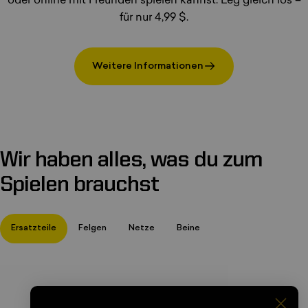
oder online mit Freunden spielen kannst. Leg gleich los –
für nur 4,99 $.
Weitere Informationen
Wir
haben
alles,
was
du
zum
Spielen
brauchst
Ersatzteile
Felgen
Netze
Beine