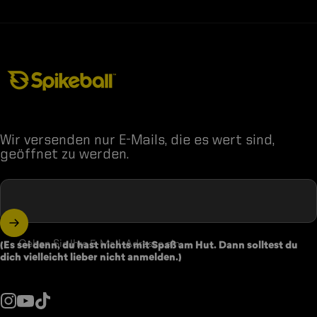
Spikeball-Shop
Wir versenden nur E-Mails, die es wert sind,
geöffnet zu werden.
Geben Sie Ihre E-Mail-Adresse ein
(Es sei denn, du hast nichts mit Spaß am Hut. Dann solltest du
dich vielleicht lieber nicht anmelden.)
Instagram
YouTube
TikTok