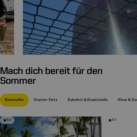
Mach dich bereit für den
Seite 1
Seite 2
Seite 3
Sommer
Bestseller
Starter-Sets
Zubehör & Ersatzteile
Glow & So
5.0
4.1