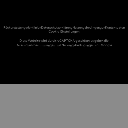
d/Region:
© 2026 Spikeball Store.
Rückerstattungsrichtlinien
Datenschutzerklärung
Nutzungsbedingungen
Kontaktdaten
Cookie-Einstellungen
Diese Website wird durch reCAPTCHA geschützt; es gelten die
Datenschutzbestimmungen
und
Nutzungsbedingungen
von Google.