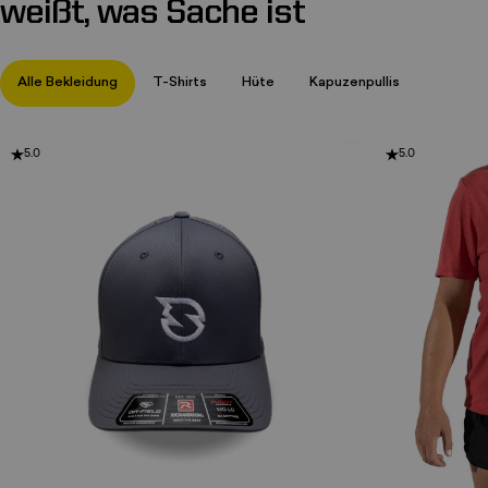
weißt,
was
Sache
ist
Alle Bekleidung
T-Shirts
Hüte
Kapuzenpullis
5.0
5.0