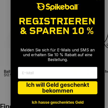
REGISTRIEREN
& SPAREN
10 %
🎉
Melden Sie sich für E-Mails und SMS an
und erhalten Sie 10 % Rabatt auf eine
Bestellung.
E-Mail
Ballpumpe
Tragetasch
$12.99 USD
$12.99 USD
Ich will Geld geschenkt
bekommen
Ich hasse geschenktes Geld
Finde deinen Kreis, finde dein