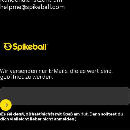
Kundendienstzentrum
helpme@spikeball.com
Spikeball-Shop
Wir versenden nur E-Mails, die es wert sind,
geöffnet zu werden.
Geben Sie Ihre E-Mail-Adresse ein
(Es sei denn, du hast nichts mit Spaß am Hut. Dann solltest du
dich vielleicht lieber nicht anmelden.)