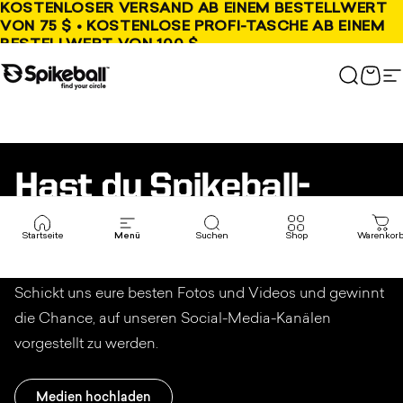
Direkt zum Inhalt
KOSTENLOSER VERSAND AB EINEM BESTELLWERT
VON 75 $ • KOSTENLOSE PROFI-TASCHE AB EINEM
BESTELLWERT VON 100 $
Spikeball-Shop
Suchen
War
S
Hast du Spikeball-
Inhalte?! 😏
Startseite
Menü
Suchen
Shop
Warenkor
Schickt uns eure besten Fotos und Videos und gewinnt
die Chance, auf unseren Social-Media-Kanälen
vorgestellt zu werden.
Medien hochladen