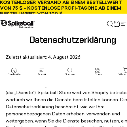
Direkt zum Inhalt
KOSTENLOSER VERSAND AB EINEM BESTELLWERT
VON 75 $ • KOSTENLOSE PROFI-TASCHE AB EINEM
BESTELLWERT VON 100 $
Spikeball-Shop
Suchen
War
S
Datenschutzerklärung
Zuletzt aktualisiert: 4. August 2026
Spikeball Store betreibt diesen Shop und diese Website
einschließlich aller damit verbundenen Informationen, In
Startseite
Menü
Suchen
Shop
Waren
Funktionen, Tools, Produkte und Dienstleistungen, um 
als Kunde ein maßgeschneidertes Einkaufserlebnis zu bi
(die „Dienste“). Spikeball Store wird von Shopify betrieb
wodurch wir Ihnen die Dienste bereitstellen können. Di
Datenschutzerklärung beschreibt, wie wir Ihre
personenbezogenen Daten erheben, verwenden und
weitergeben, wenn Sie die Dienste besuchen, nutzen, ei