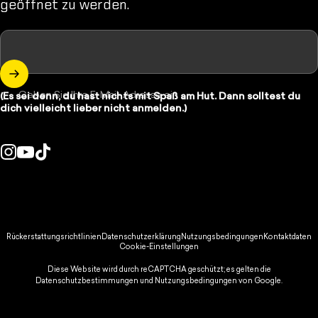
geöffnet zu werden.
Geben Sie Ihre E-Mail-Adresse ein
(Es sei denn, du hast nichts mit Spaß am Hut. Dann solltest du
dich vielleicht lieber nicht anmelden.)
Instagram
YouTube
TikTok
d/Region:
© 2026 Spikeball Store.
Rückerstattungsrichtlinien
Datenschutzerklärung
Nutzungsbedingungen
Kontaktdaten
Cookie-Einstellungen
Diese Website wird durch reCAPTCHA geschützt; es gelten die
Datenschutzbestimmungen
und
Nutzungsbedingungen
von Google.