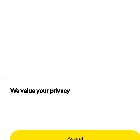
We value your privacy
We use cookies and other technologies to personalize
your experience, perform marketing, and collect
analytics. Learn more in our
Privacy Policy.
Accept