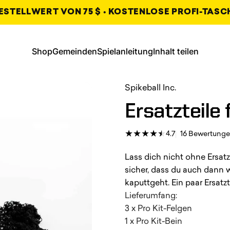
STELLWERT VON 75 $ • KOSTENLOSE PROFI-TASCH
, wird in einem neuen Tab geöffne
, wird in einem neu
Shop
Gemeinden
Spielanleitung
Inhalt teilen
Shop
Gemeinschaften
Spielanleitung
Inhalt teilen
, wird in einem neuen Tab g
, wird in einem neuen Tab g
, wird in einem neuen Tab g
Spikeball Inc.
Ersatzteile
4.7
16 Bewertung
Lass dich nicht ohne Ersatz
sicher, dass du auch dann w
kaputtgeht. Ein paar Ersat
Lieferumfang:
3 x Pro Kit-Felgen
1 x Pro Kit-Bein