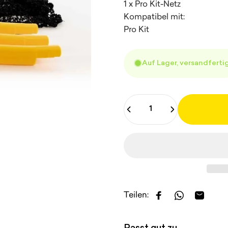
1 x Pro Kit-Netz
Kompatibel mit:
Pro Kit
Auf Lager, versandferti
Anzahl
Teilen:
Auf Facebook teil
Auf WhatsAp
Per E-Ma