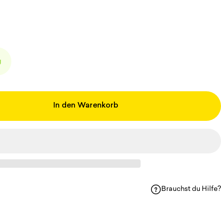
g
In den Warenkorb
Brauchst du Hilfe?
en
p teilen
il teilen