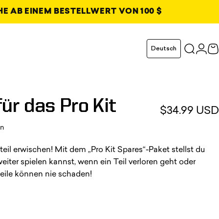
E AB EINEM BESTELLWERT VON 100 $
t
en Tab geöffnet
Sprache
Deutsch
Suchen
Anm
W
eöffnet
eöffnet
eöffnet
für
das
Pro
Kit
$34.99 USD
16 Bewertungen insgesamt
en
teil erwischen! Mit dem „Pro Kit Spares“-Paket stellst du
eiter spielen kannst, wenn ein Teil verloren geht oder
zteile können nie schaden!