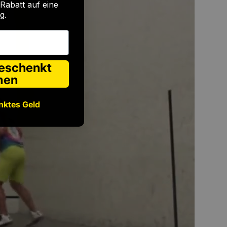
Rabatt auf eine
g.
geschenkt
men
nktes Geld