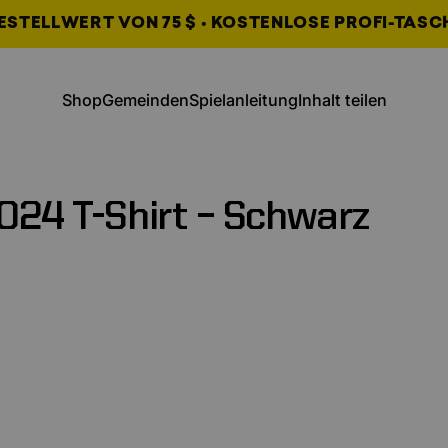
STELLWERT VON 75 $ • KOSTENLOSE PROFI-TASCH
, wird in einem neuen Tab geöffne
, wird in einem neu
Shop
Gemeinden
Spielanleitung
Inhalt teilen
Shop
Gemeinschaften
Spielanleitung
Inhalt teilen
024
T-Shirt
–
Schwarz