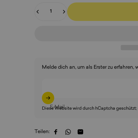
Anzahl
Melde dich an, um als Erster zu erfahren, 
E-Mail
Diese Website wird durch hCaptcha geschützt; 
Teilen:
Auf Facebook teilen
Auf WhatsApp teilen
Per E-Mail teilen