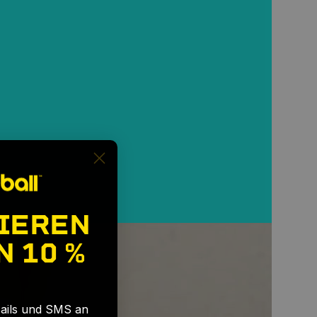
IEREN
N
10 %
Mails und SMS an