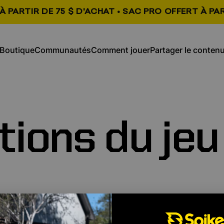
À PARTIR DE 75 $ D'ACHAT • SAC PRO OFFERT À PAR
jouer, s’ouvre dans un nouvel ongl
s’ouvre dans un no
Boutique
Communautés
Comment jouer
Partager le conten
Partager le
Boutique
Communautés
Comment
contenu,
tions
du
jeu