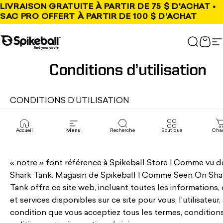
Passer au contenu
LIVRAISON GRATUITE À PARTIR DE 75 $ D'ACHAT •
SAC PRO OFFERT À PARTIR DE 100 $ D'ACHAT
Magasin Spikeball
Recher
Char
N
Conditions d’utilisation
CONDITIONS D’UTILISATION
-----
APERÇU
Accueil
Menu
Recherche
Boutique
Char
Ce site web est exploité par Spikeball Store | Comme v
Shark Tank. Partout sur le site, les termes « nous », « nou
« notre » font référence à Spikeball Store | Comme vu d
Shark Tank. Magasin de Spikeball | Comme Seen On Sha
Tank offre ce site web, incluant toutes les informations, 
et services disponibles sur ce site pour vous, l’utilisateur,
condition que vous acceptiez tous les termes, conditions