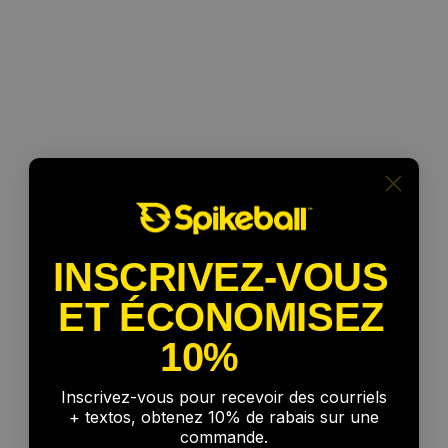
INSCRIVEZ-VOUS
ET ÉCONOMISEZ
10%
🎉
Pour
chaque
niveau
de
Inscrivez-vous pour recevoir des courriels
compétence
+ textos, obtenez 10% de rabais sur une
commande.