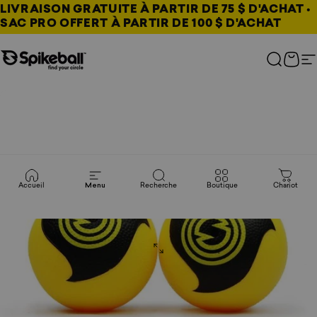
Passer au contenu
LIVRAISON GRATUITE À PARTIR DE 75 $ D'ACHAT •
SAC PRO OFFERT À PARTIR DE 100 $ D'ACHAT
Magasin Spikeball
Recher
Char
N
Accueil
Menu
Recherche
Boutique
Chariot