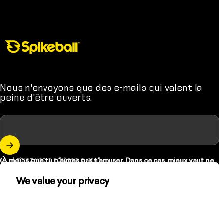
Boutique Spikeball
Nous n'envoyons que des e-mails qui valent la
peine d'être ouverts.
Entrez votre adresse e-mail
(À moins que tu n'aimes pas t'amuser. Dans ce cas, mieux vaut ne
pas t'inscrire.)
We value your privacy
We use cookies and other technologies to
Instagram
YouTube
TikTok
personalize your experience, perform marketing,