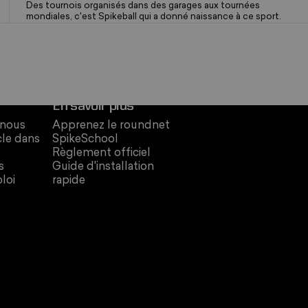
Des tournois organisés dans des garages aux tournées
mondiales, c'est Spikeball qui a donné naissance à ce sport.
En savoir plus
 nous
Apprenez le roundnet
cle dans
SpikeSchool
Règlement officiel
s
Guide d'installation
loi
rapide