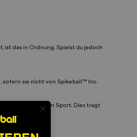
 ist das in Ordnung. Spielst du jedoch
sofern sie nicht von Spikeball™ Inc.
 „Roundnet“ für den Sport. Dies trägt
eit zu fördern.