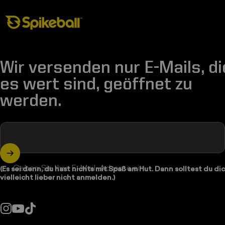
Spikeball-Shop
Wir versenden nur E-Mails, di
es wert sind, geöffnet zu
werden.
Geben Sie Ihre E-Mail-Adresse ein
(Es sei denn, du hast nichts mit Spaß am Hut. Dann solltest du di
vielleicht lieber nicht anmelden.)
Instagram
YouTube
TikTok