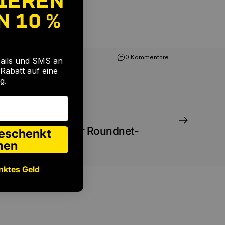
IEREN
N
10 %
0 Kommentare
Mails und SMS an
Rabatt auf eine
g.
roughton
izieller Sponsor der Roundnet-
geschenkt
 2024 in London
men
nktes Geld