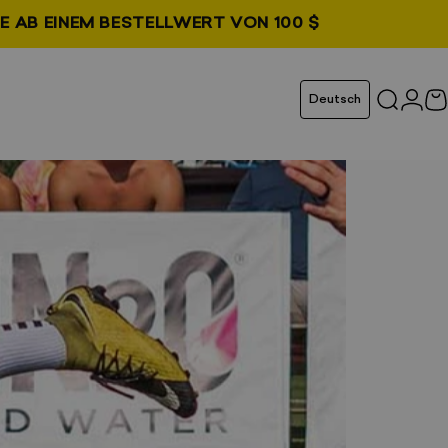
E AB EINEM BESTELLWERT VON 100 $
t
en Tab geöffnet
Sprache
Deutsch
Suchen
Anm
W