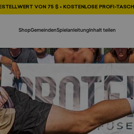
STELLWERT VON 75 $ • KOSTENLOSE PROFI-TASCH
, wird in einem neuen Tab geöffne
, wird in einem neu
Shop
Gemeinden
Spielanleitung
Inhalt teilen
Shop
Gemeinschaften
Spielanleitung
Inhalt teilen