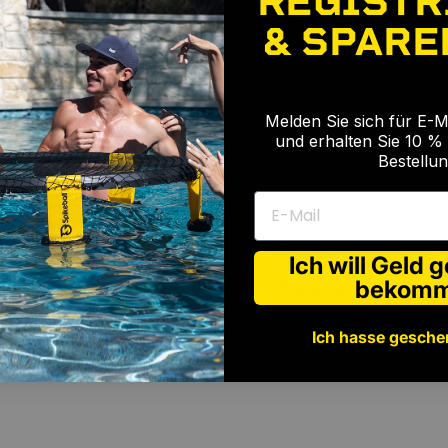
REGISTR
& SPARE
🎉
Melden Sie sich für E-
und erhalten Sie 10 % 
Bestellun
E-Mail
18. Juni 2024
von
Ruth T
CHE Ideen, um
Spikeball wird off
Ich will Geld 
ne zu halten
Weltmeisterschaft
bekom
Ich hasse gesche