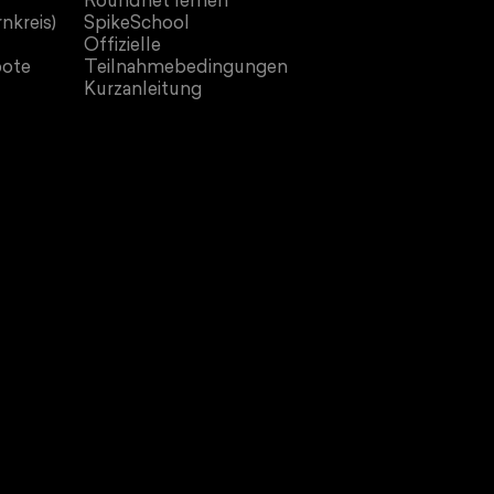
Roundnet lernen
nkreis)
SpikeSchool
Offizielle
bote
Teilnahmebedingungen
Kurzanleitung