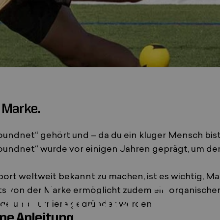
 Marke.
 neuen Fenster geöffnet wird,
ird in einem neuen Fenster geöffnet
oundnet“ gehört und – da du ein kluger Mensch bist
Roundnet“ wurde vor einigen Jahren geprägt, um de
 Juni 2024
von
Super Admin
rt weltweit bekannt zu machen, ist es wichtig, Ma
ball
gegen
Roun
ts von der Marke ermöglicht zudem ein organisch
de und Turniere gegründet werden.
ine Anleitung