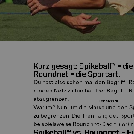
Kurz gesagt: Spikeball™ = die
, die in einem neuen Tab bzw. in einem
, wird in einem neuen Tab geöffnet. W
Roundnet = die Sportart.
Du hast also schon mal den Begriff „R
runden Netz zu tun hat. Der Begriff „
abzugrenzen.
17.
Lebensstil
Warum? Nun, um die Marke und den Spo
Spike
zu begrenzen. Die Trennung des Spor
beispielsweise Roundnet-Dachverbän
Spikeball™ vs. Roundnet – E