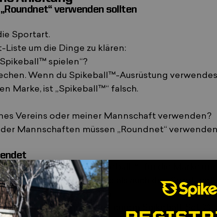
nd „Roundnet“ verwenden sollten
ie Sportart.
-Liste
um die Dinge zu klären:
 Spikeball™ spielen“?
rechen. Wenn du Spikeball™-Ausrüstung verwendest,
 Marke, ist „Spikeball™“ falsch.
ines Vereins oder meiner Mannschaft verwenden?
e oder Mannschaften müssen „Roundnet“ verwenden, 
wendet
e ihr und verwenden „Spikeball™“ für die Marke und
tzen und sowohl die Marke als auch den Sport weltw
isch und langweilig geworden.
in bisschen Roundnet …
mit einem Spikeball-Set
😉