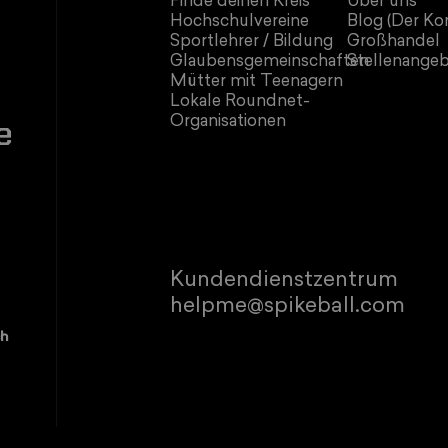
Finde deinen Kreis
Über uns
Hochschulvereine
Blog (Der Kor
Sportlehrer / Bildung
Großhandel
Glaubensgemeinschaften
Stellenange
Mütter mit Teenagern
Lokale Roundnet-
Organisationen
e
Kundendienstzentrum
helpme@spikeball.com
ch