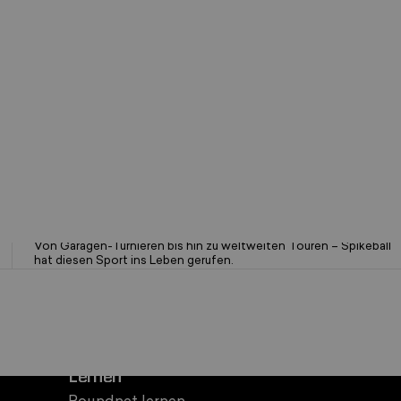
OG Brand. Seit 2008 bewährt
Von Garagen-Turnieren bis hin zu weltweiten Touren – Spikeball
hat diesen Sport ins Leben gerufen.
Lernen