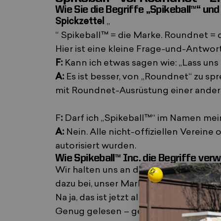
Wie Sie die Begriffe „Spikeball™“ u
Spickzettel
„
“ Spikeball™ = die Marke. Roundnet = d
Hier ist eine
kleine Frage-und-Antwort
F:
Kann ich etwas sagen wie: „Lass uns
A:
Es ist besser, von „Roundnet“ zu sp
mit Roundnet-Ausrüstung einer anderen
F
:
Darf ich „Spikeball™“ im Namen me
A:
Nein. Alle nicht-offiziellen Verein
autorisiert wurden.
Wie Spikeball™ Inc. die Begriffe ver
Wir halten uns an dieselben Regeln wi
dazu bei, unser Markenzeichen zu schü
Na ja, das ist jetzt alles viel zu techn
Genug gelesen – geh raus und spiel e