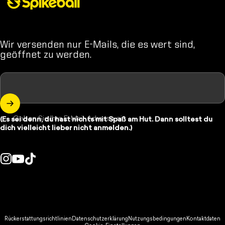
Wir versenden nur E-Mails, die es wert sind,
geöffnet zu werden.
Geben Sie Ihre E-Mail-Adresse ein
(Es sei denn, du hast nichts mit Spaß am Hut. Dann solltest du
dich vielleicht lieber nicht anmelden.)
Instagram
YouTube
TikTok
d/Region:
© 2026 Spikeball Store.
Rückerstattungsrichtlinien
Datenschutzerklärung
Nutzungsbedingungen
Kontaktdaten