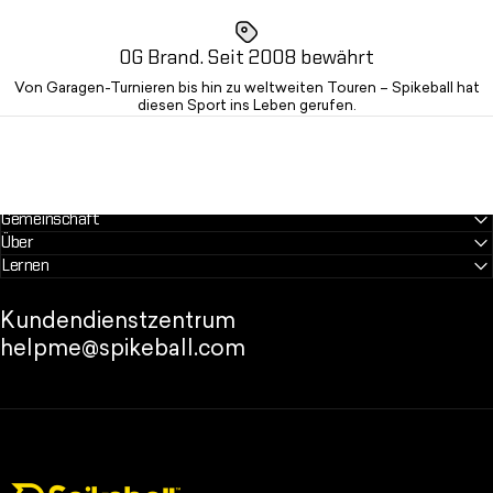
OG Brand. Seit 2008 bewährt
Von Garagen-Turnieren bis hin zu weltweiten Touren – Spikeball hat
diesen Sport ins Leben gerufen.
Gemeinschaft
Über
Lernen
Kundendienstzentrum
helpme@spikeball.com
Spikeball-Shop