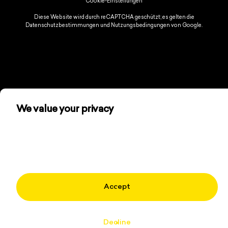
Cookie-Einstellungen
Diese Website wird durch reCAPTCHA geschützt; es gelten die
Datenschutzbestimmungen
und
Nutzungsbedingungen
von Google.
We value your privacy
We use cookies and other technologies to
personalize your experience, perform marketing, and
collect analytics. Learn more in our
Privacy Policy.
Accept
Decline