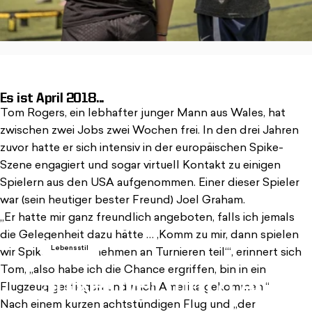
Es ist April 2018...
Tom Rogers, ein lebhafter junger Mann aus Wales, hat
zwischen zwei Jobs zwei Wochen frei. In den drei Jahren
zuvor hatte er sich intensiv in der europäischen Spike-
Szene engagiert und sogar virtuell Kontakt zu einigen
Spielern aus den USA aufgenommen. Einer dieser Spieler
war (sein heutiger bester Freund) Joel Graham.
„Er hatte mir ganz freundlich angeboten, falls ich jemals
die Gelegenheit dazu hätte … ‚Komm zu mir, dann spielen
Lebensstil
wir Spikeball und nehmen an Turnieren teil‘“, erinnert sich
Tom, „also habe ich die Chance ergriffen, bin in ein
Spikelove:
Tom
&
Alli
Flugzeug gestiegen und nach Amerika gekommen.“
Nach einem kurzen achtstündigen Flug und „der