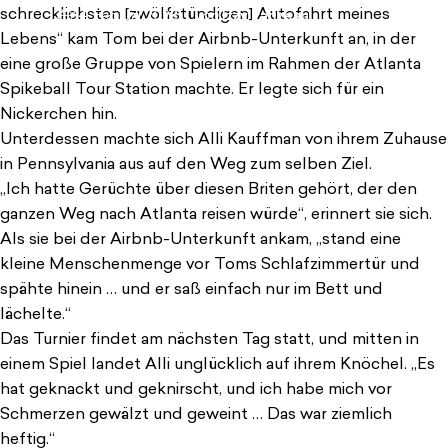
schrecklichsten [zwölfstündigen] Autofahrt meines
14. Februar 2023
von
Izzy Parizeau
Lebens“ kam Tom bei der Airbnb-Unterkunft an, in der
eine große Gruppe von Spielern im Rahmen der Atlanta
Spikeball Tour Station machte. Er legte sich für ein
Nickerchen hin.
Unterdessen machte sich Alli Kauffman von ihrem Zuhause
in Pennsylvania aus auf den Weg zum selben Ziel.
„Ich hatte Gerüchte über diesen Briten gehört, der den
ganzen Weg nach Atlanta reisen würde“, erinnert sie sich.
Als sie bei der Airbnb-Unterkunft ankam, „stand eine
kleine Menschenmenge vor Toms Schlafzimmertür und
spähte hinein … und er saß einfach nur im Bett und
lächelte.“
Das Turnier findet am nächsten Tag statt, und mitten in
einem Spiel landet Alli unglücklich auf ihrem Knöchel. „Es
hat geknackt und geknirscht, und ich habe mich vor
Schmerzen gewälzt und geweint … Das war ziemlich
heftig.“