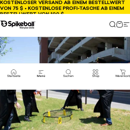
Direkt zum Inhalt
KOSTENLOSER VERSAND AB EINEM BESTELLWERT
VON 75 $ • KOSTENLOSE PROFI-TASCHE AB EINEM
BESTELLWERT VON 100 $
Spikeball-Shop
Suchen
War
S
Startseite
Menü
Suchen
Shop
Warenkor