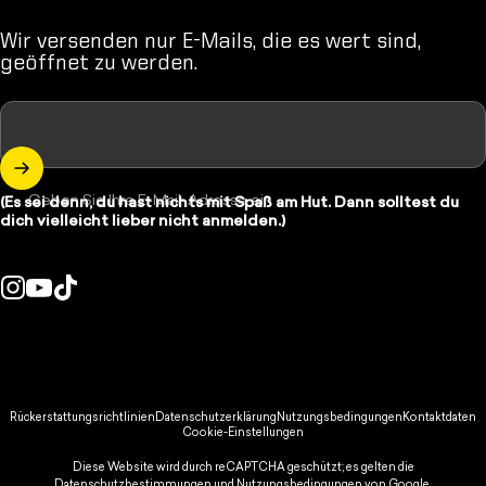
Wir versenden nur E-Mails, die es wert sind,
geöffnet zu werden.
Geben Sie Ihre E-Mail-Adresse ein
(Es sei denn, du hast nichts mit Spaß am Hut. Dann solltest du
dich vielleicht lieber nicht anmelden.)
Instagram
YouTube
TikTok
d/Region:
© 2026 Spikeball Store.
Rückerstattungsrichtlinien
Datenschutzerklärung
Nutzungsbedingungen
Kontaktdaten
Cookie-Einstellungen
Diese Website wird durch reCAPTCHA geschützt; es gelten die
Datenschutzbestimmungen
und
Nutzungsbedingungen
von Google.