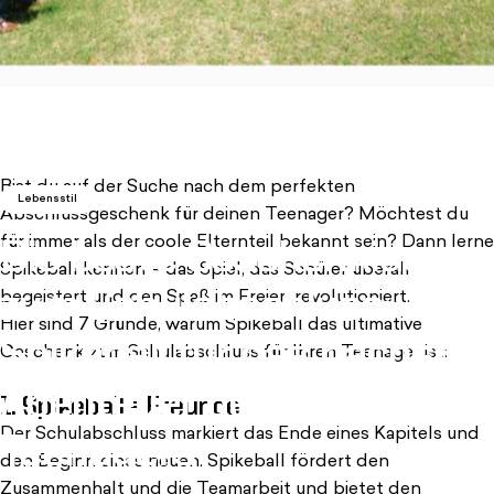
(öffnet in einem neuen Tab
Bist du auf der Suche nach dem perfekten
Lebensstil
Abschlussgeschenk für deinen Teenager? Möchtest du
für immer als der coole Elternteil bekannt sein? Dann lerne
Die
beste
Geschenkidee
Spikeball kennen – das Spiel, das Schüler überall
zum
Schulabschluss:
begeistert und den Spaß im Freien revolutioniert.
Hier sind 7 Gründe, warum Spikeball das ultimative
Spikeball
für
das
nächste
Geschenk zum Schulabschluss für Ihren Teenager ist:
Abenteuer
deines
1. Spikeball = Freunde
Der Schulabschluss markiert das Ende eines Kapitels und
Teenagers
den Beginn eines neuen. Spikeball fördert den
Zusammenhalt und die Teamarbeit und bietet den