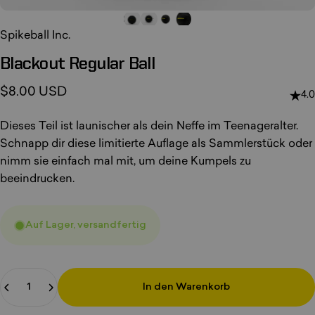
Spikeball Inc.
Blackout
Regular
Ball
$8.00 USD
4.0
Dieses Teil ist launischer als dein Neffe im Teenageralter.
Schnapp dir diese limitierte Auflage als Sammlerstück oder
nimm sie einfach mal mit, um deine Kumpels zu
beeindrucken.
Auf Lager, versandfertig
Anzahl
In den Warenkorb