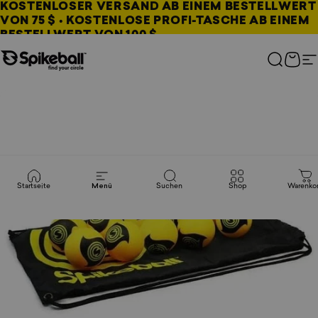
Direkt zum Inhalt
KOSTENLOSER VERSAND AB EINEM BESTELLWERT
VON 75 $ • KOSTENLOSE PROFI-TASCHE AB EINEM
BESTELLWERT VON 100 $
Spikeball-Shop
Suchen
Ware
S
Startseite
Menü
Suchen
Shop
Warenko