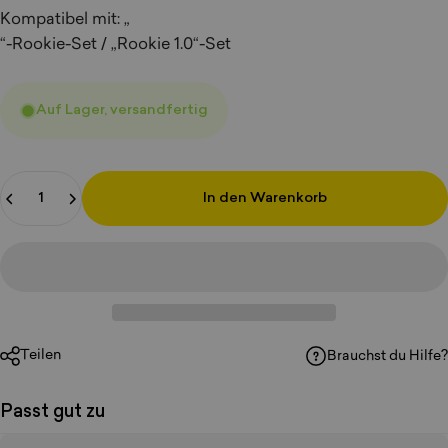
Kompatibel mit: „
“-Rookie-Set / „Rookie 1.0“-Set
Auf Lager, versandfertig
Anzahl
In den Warenkorb
Teilen
Brauchst du Hilfe?
Passt gut zu