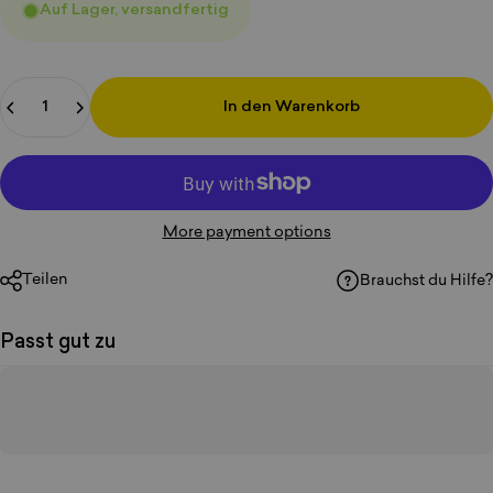
Auf Lager, versandfertig
Anzahl
In den Warenkorb
More payment options
Teilen
Brauchst du Hilfe?
Passt gut zu