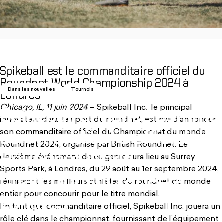
Spikeball est le commanditaire officiel du
Roundnet World Championship 2024 à
Dans les nouvelles
Tournois
Londres
Chicago, IL, 11 juin 2024
– Spikeball Inc., le principal
Spikeball
annoncé
comme
innovateur dans le sport du roundnet, est ravi d’annoncer
son commanditaire officiel du Championnat du monde
commanditaire
officiel
du
Roundnet 2024, organisé par British Roundnet. Le
Roundnet
World
deuxième événement de ce genre aura lieu au Surrey
Sports Park, à Londres, du 29 août au 1er septembre 2024,
Championship
2024
à
réunissant les meilleurs athlètes de roundnet du monde
entier pour concourir pour le titre mondial.
Londres
En tant que commanditaire officiel, Spikeball Inc. jouera un
rôle clé dans le championnat, fournissant de l’équipement