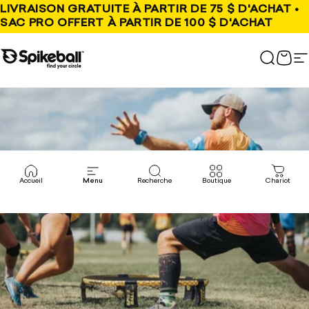
Passer au contenu
LIVRAISON GRATUITE À PARTIR DE 75 $ D'ACHAT •
SAC PRO OFFERT À PARTIR DE 100 $ D'ACHAT
Magasin Spikeball
Recher
Char
N
Accueil
Menu
Recherche
Boutique
Chariot