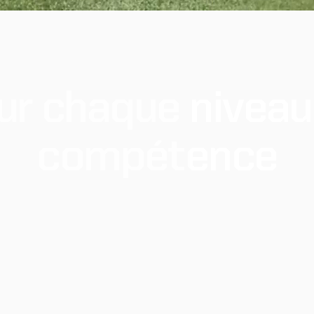
ur
chaque
niveau
compétence