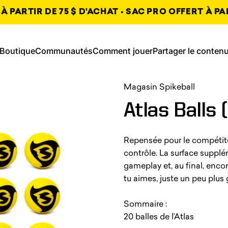
 PARTIR DE 75 $ D'ACHAT • SAC PRO OFFERT À PA
jouer, s’ouvre dans un nouvel ongl
s’ouvre dans un no
Boutique
Communautés
Comment jouer
Partager le conten
Partager le
Boutique
Communautés
Comment
contenu,
, s’ouvre dans un nouvel on
, s’ouvre dans un nouvel on
, s’ouvre dans un nouvel on
Magasin Spikeball
Atlas
Balls
Repensée pour le compétiteur,
contrôle. La surface supplé
gameplay et, au final, encor
tu aimes, juste un peu plus
Sommaire :
20 balles de l’Atlas