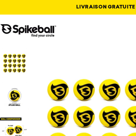
Passer au contenu
LIVRAISON GRATUITE À
Magasin Spikeball