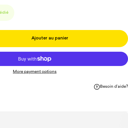
pédié
Ajouter au panier
More payment options
Besoin d’aide?
acebook
sur WhatsApp
ger par courriel