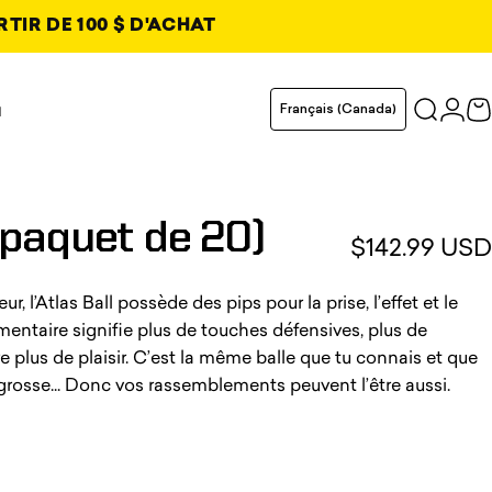
RTIR DE 100 $ D'ACHAT
et
uvel onglet
Langue
u
Français (Canada)
Recher
Conn
C
glet
glet
glet
(paquet
de
20)
$142.99 USD
 l’Atlas Ball possède des pips pour la prise, l’effet et le
mentaire signifie plus de touches défensives, plus de
e plus de plaisir. C’est la même balle que tu connais et que
 grosse... Donc vos rassemblements peuvent l’être aussi.