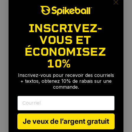
INSCRIVEZ-
VOUS ET
ÉCONOMISEZ
10%
🎉
Inscrivez-vous pour recevoir des courriels
+ textos, obtenez 10% de rabais sur une
commande.
Courriel
Pour
chaque
niveau
de
compétence
Je veux de l’argent gratuit