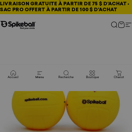
Passer au contenu
LIVRAISON GRATUITE À PARTIR DE 75 $ D'ACHAT •
SAC PRO OFFERT À PARTIR DE 100 $ D'ACHAT
Magasin Spikeball
Recher
Char
N
Accueil
Menu
Recherche
Boutique
Chariot