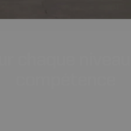
ur
chaque
niveau
compétence