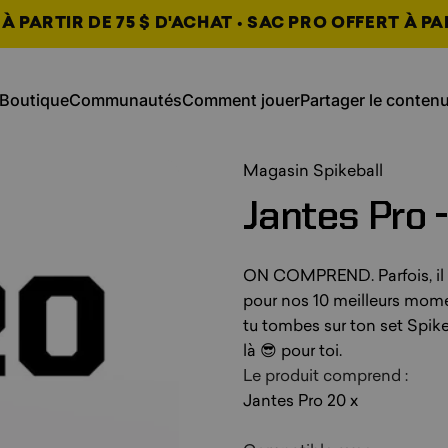
 PARTIR DE 75 $ D'ACHAT • SAC PRO OFFERT À PA
jouer, s’ouvre dans un nouvel ongl
s’ouvre dans un no
Boutique
Communautés
Comment jouer
Partager le conten
Partager le
Boutique
Communautés
Comment
contenu,
, s’ouvre dans un nouvel on
, s’ouvre dans un nouvel on
, s’ouvre dans un nouvel on
Magasin Spikeball
Jantes
Pro
-
ON COMPREND. Parfois, il f
pour nos 10 meilleurs moment
tu tombes sur ton set Spike
là 😎 pour toi.
Le produit comprend :
Jantes Pro 20 x