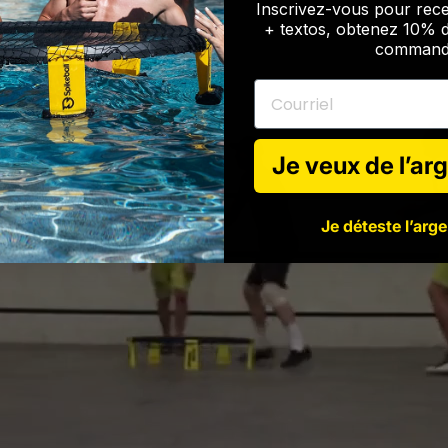
Inscrivez-vous pour rece
+ textos, obtenez 10% d
command
Courriel
Je veux de l’arg
Je déteste l’arge