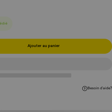
pédié
Ajouter au panier
Besoin d’aide?
acebook
sur WhatsApp
ger par courriel