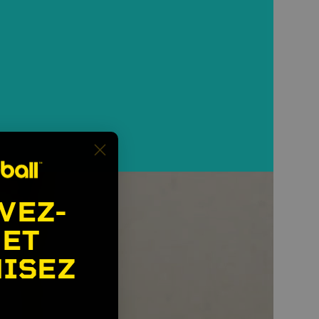
VEZ-
 ET
ISEZ
🎉