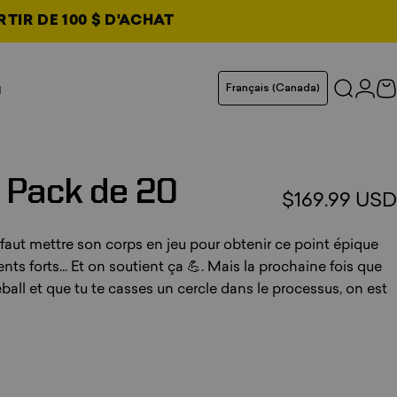
RTIR DE 100 $ D'ACHAT
et
uvel onglet
Langue
u
Français (Canada)
Recher
Conn
C
glet
glet
glet
Pack
de
20
$169.99 USD
aut mettre son corps en jeu pour obtenir ce point épique
s forts... Et on soutient ça 💪. Mais la prochaine fois que
ball et que tu te casses un cercle dans le processus, on est