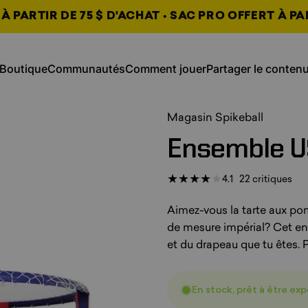
 PARTIR DE 75 $ D'ACHAT • SAC PRO OFFERT À PA
jouer, s’ouvre dans un nouvel ongl
s’ouvre dans un no
Boutique
Communautés
Comment jouer
Partager le conten
Partager le
Boutique
Communautés
Comment
contenu,
, s’ouvre dans un nouvel on
, s’ouvre dans un nouvel on
, s’ouvre dans un nouvel on
Magasin Spikeball
Ensemble
U
22 
4.1
22 critiques
Aimez-vous la tarte aux p
de mesure impérial? Cet ens
et du drapeau que tu êtes. P
En stock, prêt à être ex