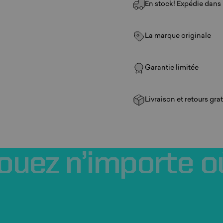
En stock! Expédie dans u
La marque originale
Garantie limitée
Livraison et retours grat
ouez
n’importe
o