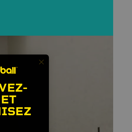
VEZ-
 ET
ISEZ
🎉