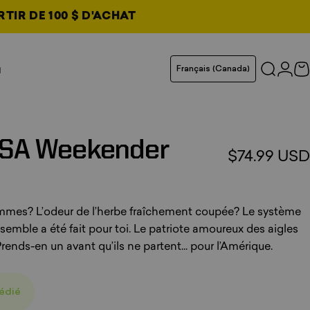
RTIR DE 100 $ D'ACHAT
et
uvel onglet
Langue
u
Français (Canada)
Recher
Conn
C
glet
glet
glet
SA
Weekender
$74.99 USD
Critiques totales
ommes? L’odeur de l’herbe fraîchement coupée? Le système
emble a été fait pour toi. Le patriote amoureux des aigles
rends-en un avant qu’ils ne partent... pour l’Amérique.
pédié