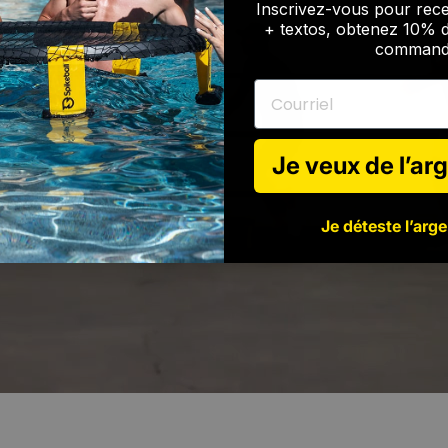
Inscrivez-vous pour rece
+ textos, obtenez 10% d
command
Courriel
Je veux de l’arg
Je déteste l’arge