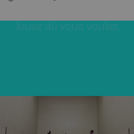
Jouez
où
vous
voulez.