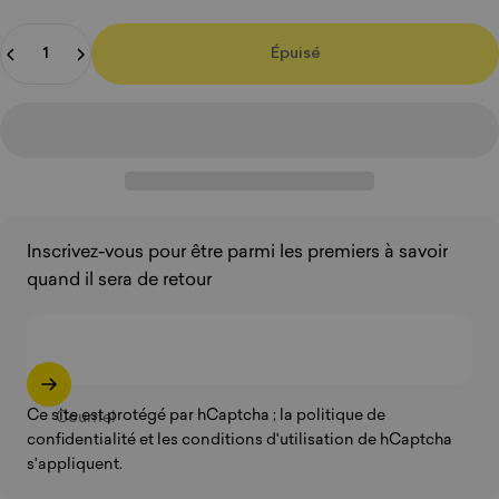
Quantité
Épuisé
Inscrivez-vous pour être parmi les premiers à savoir
quand il sera de retour
Ce site est protégé par hCaptcha ; la
politique de
Courriel
confidentialité
et
les conditions d'utilisation
de hCaptcha
s'appliquent.