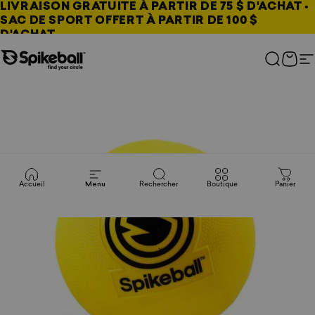
Aller au contenu
LIVRAISON GRATUITE À PARTIR DE 75 $ D'ACHAT •
SAC DE SPORT OFFERT À PARTIR DE 100 $
D'ACHAT
Boutique Spikeball
Recherc
Pani
N
Accueil
Menu
Rechercher
Boutique
Panier