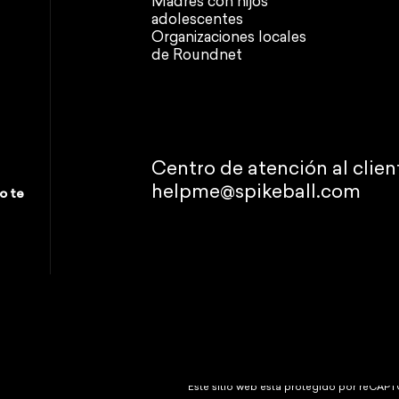
Madres con hijos
adolescentes
Organizaciones locales
de Roundnet
Centro de atención al clien
helpme@spikeball.com
o te
© 2026 Spikeball Store.
Política de devoluciones
Política de priva
Este sitio web está protegido por reCAPT