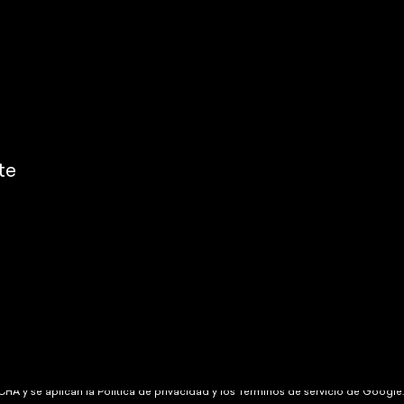
te
cidad
Condiciones de uso
Datos de contacto
Preferencias de cookies
CHA y se aplican la
Política de privacidad
y
los Términos de servicio
de Google.