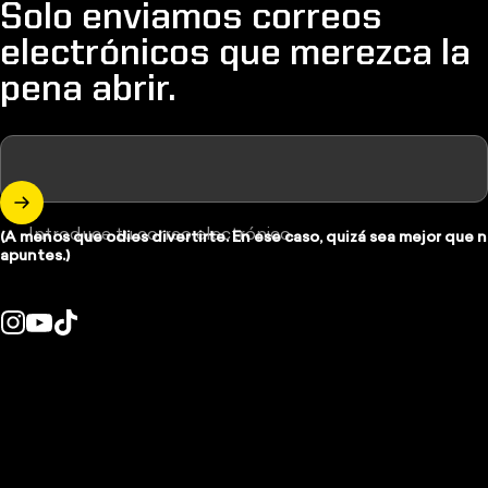
Solo enviamos correos
electrónicos que merezca la
pena abrir.
Introduce tu correo electrónico
(A menos que odies divertirte. En ese caso, quizá sea mejor que n
apuntes.)
Instagram
YouTube
TikTok
País/región: