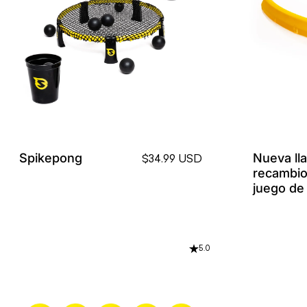
Spikepong
Nueva ll
$34.99 USD
recambio
juego de
5.0