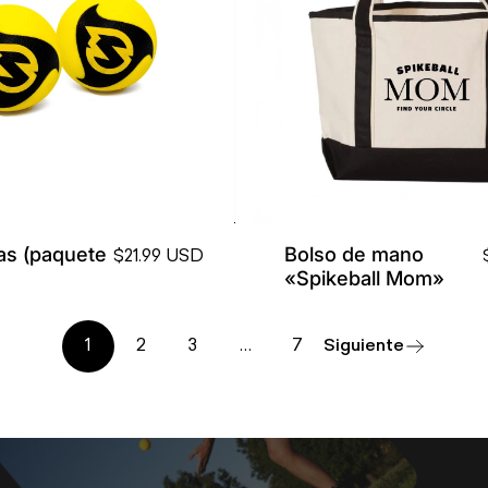
las (paquete
Bolso de mano
$21.99 USD
«Spikeball Mom»
1
2
3
…
7
Siguiente