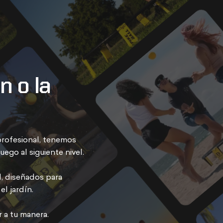
ón
o
la
profesional, tenemos
uego al siguiente nivel.
l, diseñados para
l jardín.
r a tu manera.