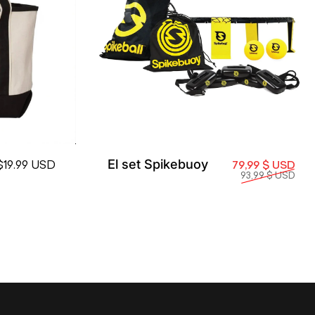
El set Spikebuoy
Pre
Prec
$19.99 USD
79,99 $ USD
93,99 $ USD