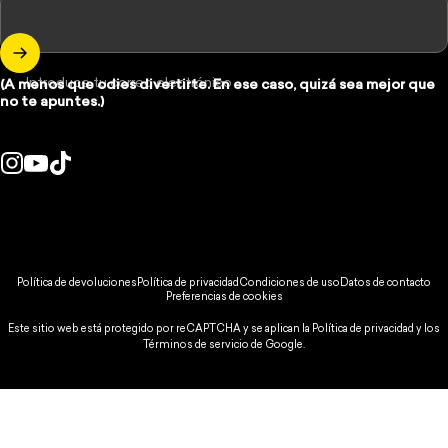
Introduce tu correo electrónico
(A menos que odies divertirte. En ese caso, quizá sea mejor que
no te apuntes.)
Instagram
YouTube
TikTok
País/región:
© 2026 Spikeball Store.
Política de devoluciones
Política de privacidad
Condiciones de uso
Datos de contacto
Preferencias de cookies
Este sitio web está protegido por reCAPTCHA y se aplican la
Política de privacidad
y
los
Términos de servicio
de Google.