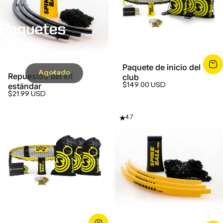
Paquetes
Paquete de inicio del
Agotado
Repuestos del kit
club
estándar
$149.00 USD
$21.99 USD
4.7