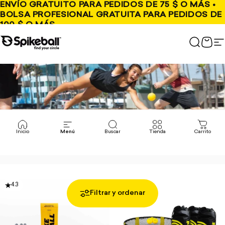
Ir al contenido
ENVÍO GRATUITO PARA PEDIDOS DE 75 $ O MÁS •
BOLSA PROFESIONAL GRATUITA PARA PEDIDOS DE
100 $ O MÁS
Tienda Spikeball
Buscar
Carr
N
Inicio
Menú
Buscar
Tienda
Carrito
4.3
Filtrar y ordenar