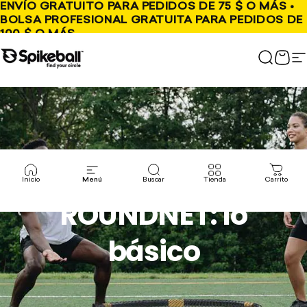
Ir al contenido
ENVÍO GRATUITO PARA PEDIDOS DE 75 $ O MÁS •
BOLSA PROFESIONAL GRATUITA PARA PEDIDOS DE
100 $ O MÁS
Tienda Spikeball
Buscar
Carr
N
Inicio
Menú
Buscar
Tienda
Carrito
ROUNDNET: lo
básico