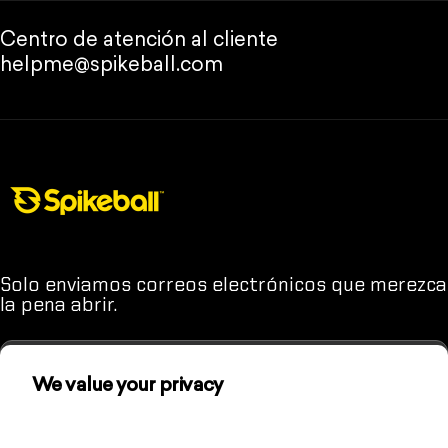
Centro de atención al cliente
helpme@spikeball.com
Tienda Spikeball
Solo enviamos correos electrónicos que merezca
la pena abrir.
We value your privacy
We use cookies and other technologies to
Introduce tu correo electrónico
(A menos que odies divertirte. En ese caso, quizá sea mejor que
personalize your experience, perform marketing,