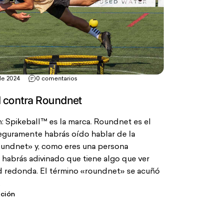
 de 2024
0 comentarios
l contra Roundnet
: Spikeball™ es la marca. Roundnet es el
eguramente habrás oído hablar de la
oundnet» y, como eres una persona
, habrás adivinado que tiene algo que ver
d redonda. El término «roundnet» se acuñó
.
ación