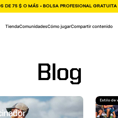
S DE 75 $ O MÁS • BOLSA PROFESIONAL GRATUITA 
, se abre en una nueva pestaña
, se abre en una nueva
Tienda
Comunidades
Cómo jugar
Compartir contenido
Tienda
Comunidades
Cómo jugar
Compartir contenido
Blog
Estilo de 
cinador