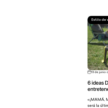
Estilo de 
13 de junio
6 ideas
entretene
«¡MAMÁ, ME
será la últ