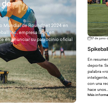
l de
ato Mundial de Roundnet 2024 en
eball Inc., empresa líder en
17 de junio
 en anunciar su patrocinio oficial
Spikebal
En resumen
deporte. S
palabra «r
inteligente
con una re
hace unos..
Más inform