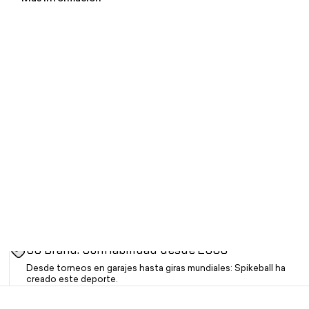
OG Brand. Confiabilidad desde 2008
Desde torneos en garajes hasta giras mundiales: Spikeball ha
creado este deporte.