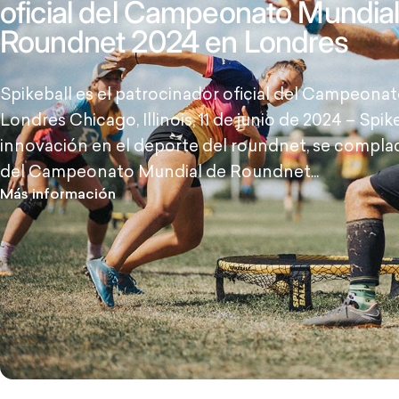
oficial del Campeonato Mundia
Roundnet 2024 en Londres
Spikeball es el patrocinador oficial del Campeon
Londres Chicago, Illinois, 11 de junio de 2024 – Spik
innovación en el deporte del roundnet, se complace
del Campeonato Mundial de Roundnet...
Más información