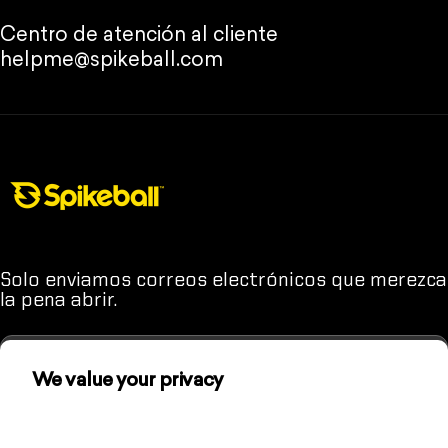
Centro de atención al cliente
helpme@spikeball.com
Tienda Spikeball
Solo enviamos correos electrónicos que merezca
la pena abrir.
We value your privacy
We use cookies and other technologies to
Introduce tu correo electrónico
(A menos que odies divertirte. En ese caso, quizá sea mejor que
personalize your experience, perform marketing,
no te apuntes.)