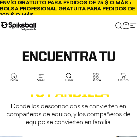
Ir al contenido
ENVÍO GRATUITO PARA PEDIDOS DE 75 $ O MÁS •
BOLSA PROFESIONAL GRATUITA PARA PEDIDOS DE
100 $ O MÁS
Tienda Spikeball
Buscar
Carr
N
ENCUENTRA TU
GRUPO,
ENCUENTRA
Inicio
Menú
Buscar
Tienda
Carrito
TU PANDILLA
Donde los desconocidos se convierten en
compañeros de equipo, y los compañeros de
equipo se convierten en familia.