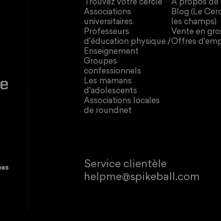
Trouvez votre cercle
À propos de
Associations
Blog (Le Cer
universitaires
les champs)
Professeurs
Vente en gro
d'éducation physique /
Offres d'emp
Enseignement
Groupes
confessionnels
re
Les mamans
d'adolescents
Associations locales
de roundnet
Service clientèle
pas
helpme@spikeball.com