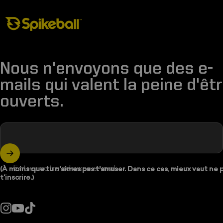
Boutique Spikeball
Nous n'envoyons que des e-
mails qui valent la peine d'êt
ouverts.
Entrez votre adresse e-mail
(À moins que tu n'aimes pas t'amuser. Dans ce cas, mieux vaut ne 
t'inscrire.)
Instagram
YouTube
TikTok