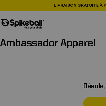
Aller au contenu
LIVRAISON GRATUITE À P
Boutique Spikeball
Ambassador
Apparel
Désolé,