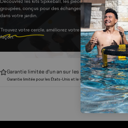
Découvrez les kits Spikeball, les pièces de rechange, les v
groupées, conçus pour des échanges épiques, des tournois
dans votre jardin.
Trouvez votre cercle
, améliorez votre équipement et prépar
façon.
Garantie limitée d'un an sur les ensembles
Garantie limitée pour les États-Unis et le Canada.