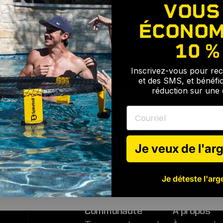
êtements et les offres
VOUS
 acharnés et des duels
ÉCONOM
10 %
ez-vous à jouer à votre
Inscrivez-vous pour rec
et des SMS, et bénéfi
réduction sur un
Courriel
Livraison rapide et gratuite
Livraison gratuite aux États-Unis pour toute commande de 75 $
Je veux de l'arg
ou plus. Pas de frais de service cachés.
Je déteste l'arge
Communauté
À propos