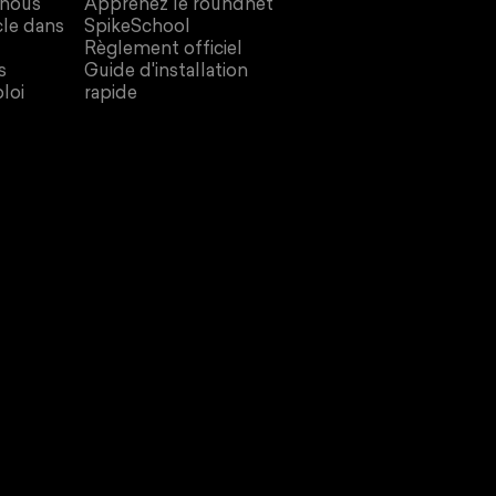
 nous
Apprenez le roundnet
cle dans
SpikeSchool
Règlement officiel
s
Guide d'installation
loi
rapide