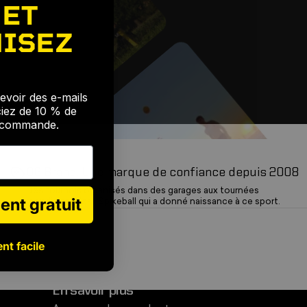
 ET
ISEZ
🎉
evoir des e-mails
ciez de 10 % de
e commande.
OG Brand. Une marque de confiance depuis 2008
Des tournois organisés dans des garages aux tournées
ent gratuit
mondiales, c'est Spikeball qui a donné naissance à ce sport.
nt facile
En savoir plus