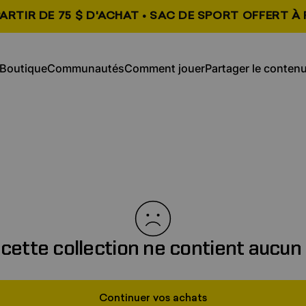
ARTIR DE 75 $ D'ACHAT • SAC DE SPORT OFFERT À 
, s'ouvre dans un nouvel onglet
, s'ouvre dans un n
Boutique
Communautés
Comment jouer
Partager le conten
Boutique
Communautés
Comment jouer
Partager le contenu
 cette collection ne contient aucun 
Continuer vos achats