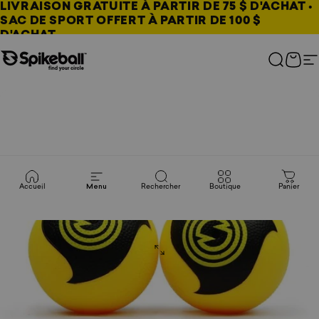
Aller au contenu
LIVRAISON GRATUITE À PARTIR DE 75 $ D'ACHAT •
SAC DE SPORT OFFERT À PARTIR DE 100 $
D'ACHAT
Boutique Spikeball
Recherc
Pani
N
Accueil
Menu
Rechercher
Boutique
Panier