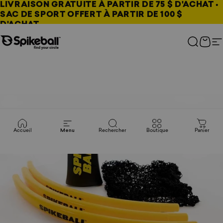
Aller au contenu
LIVRAISON GRATUITE À PARTIR DE 75 $ D'ACHAT •
SAC DE SPORT OFFERT À PARTIR DE 100 $
D'ACHAT
Boutique Spikeball
Recherc
Pani
N
Accueil
Menu
Rechercher
Boutique
Panier