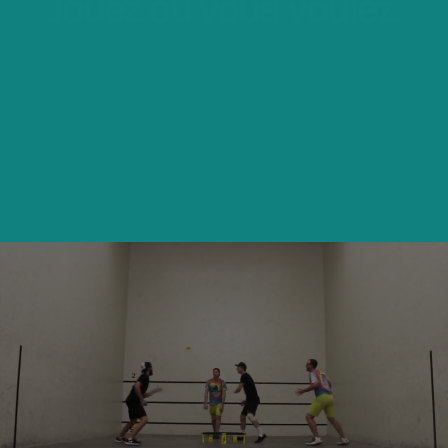
Jouez
où
vous
voulez.