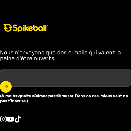
Boutique Spikeball
Nous n'envoyons que des e-mails qui valent la
peine d'être ouverts.
Entrez votre adresse e-mail
(À moins que tu n'aimes pas t'amuser. Dans ce cas, mieux vaut ne
pas t'inscrire.)
Instagram
YouTube
TikTok