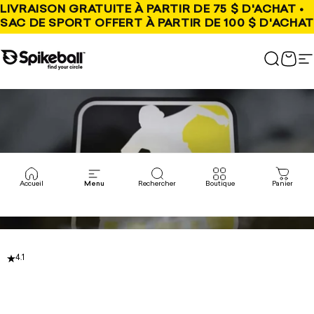
Aller au contenu
LIVRAISON GRATUITE À PARTIR DE 75 $ D'ACHAT •
SAC DE SPORT OFFERT À PARTIR DE 100 $ D'ACHAT
Boutique Spikeball
Recher
Pani
N
Accueil
Menu
Rechercher
Boutique
Panier
4.1