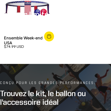
Éditions
limitées
Ensemble Week-end
USA
$74.99 USD
CONÇU POUR LES GRANDES PERFORMANCES.
Trouvez
le
kit,
le
ballon
ou
l'accessoire
idéal