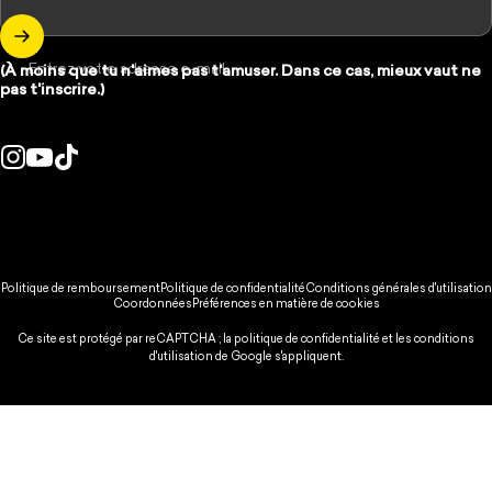
Entrez votre adresse e-mail
(À moins que tu n'aimes pas t'amuser. Dans ce cas, mieux vaut ne
pas t'inscrire.)
Instagram
YouTube
TikTok
Pays/région :
© 2026 Spikeball Store.
Politique de remboursement
Politique de confidentialité
Conditions générales d'utilisation
Coordonnées
Préférences en matière de cookies
Ce site est protégé par reCAPTCHA ; la
politique de confidentialité
et
les conditions
d'utilisation
de Google s'appliquent.