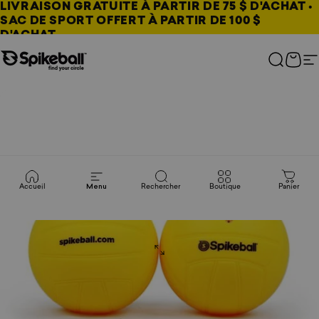
Aller au contenu
LIVRAISON GRATUITE À PARTIR DE 75 $ D'ACHAT •
SAC DE SPORT OFFERT À PARTIR DE 100 $
D'ACHAT
Boutique Spikeball
Recherc
Pani
N
Accueil
Menu
Rechercher
Boutique
Panier