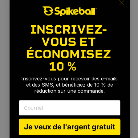
INSCRIVEZ-
VOUS ET
ÉCONOMISEZ
10 %
🎉
Inscrivez-vous pour recevoir des e-mails
et des SMS, et bénéficiez de 10 % de
réduction sur une commande.
Pour
tous
les
niveaux
Courriel
Je veux de l'argent gratuit