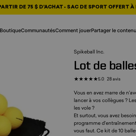
ARTIR DE 75 $ D'ACHAT • SAC DE SPORT OFFERT À 
, s'ouvre dans un nouvel onglet
, s'ouvre dans un n
Boutique
Communautés
Comment jouer
Partager le conten
Boutique
Communautés
Comment jouer
Partager le contenu
, s'ouvre dans un nouvel on
, s'ouvre dans un nouvel on
, s'ouvre dans un nouvel on
Spikeball Inc.
Lot
de
balle
28 avis 
5.0
28 avis
Vous en avez marre de n'avoi
lancer à vos collègues ? Les
les vole ?
Et surtout, vous avez besoi
programme d'entraînement à
vous faut. Ce kit de 10 bal