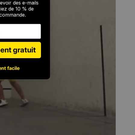
evoir des e-mails
ciez de 10 % de
e commande.
ent gratuit
nt facile