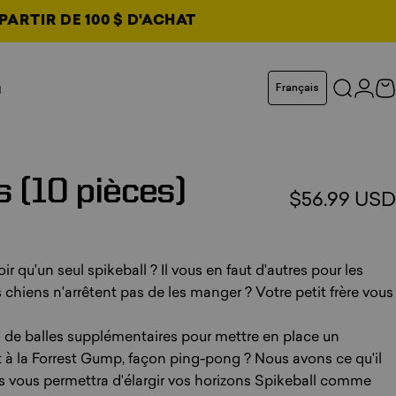
PARTIR DE 100 $ D'ACHAT
ouvel onglet
Langue
u
Français
Recherc
Conn
P
glet
glet
glet
s
(10
pièces)
$56.99 USD
au total
r qu'un seul spikeball ? Il vous en faut d'autres pour les
 chiens n'arrêtent pas de les manger ? Votre petit frère vous
n de balles supplémentaires pour mettre en place un
 la Forrest Gump, façon ping-pong ? Nous avons ce qu'il
les vous permettra d'élargir vos horizons Spikeball comme