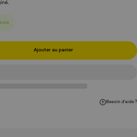
iné.
pédié
Ajouter au panier
Besoin d'aide ?
acebook
sur WhatsApp
ager par e-mail