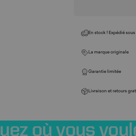
En stock ! Expédié sous 1
La marque originale
Garantie limitée
Livraison et retours grat
ouez
où
vous
voul