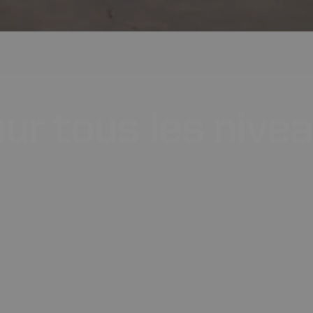
our
tous
les
nive