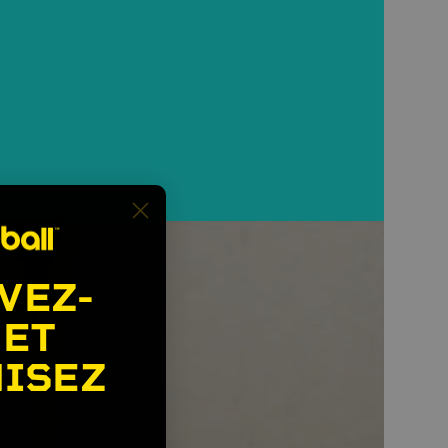
VEZ-
 ET
ISEZ
🎉