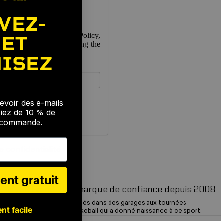
VEZ-
rms of Use, and Privacy Policy,
 ET
nd accurate. Without limiting the
ISEZ
🎉
evoir des e-mails
ciez de 10 % de
e commande.
e confidentialité
ent gratuit
OG Brand. Une marque de confiance depuis 2008
Des tournois organisés dans des garages aux tournées
nt facile
mondiales, c'est Spikeball qui a donné naissance à ce sport.