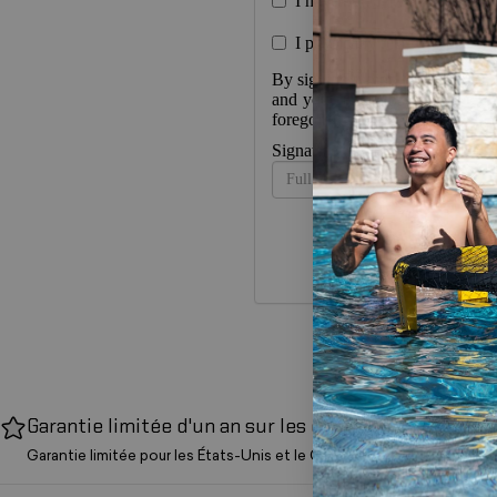
I have not signed any exclus
I physically recorded this vi
By signing/typing your name be
and you certify that all of the 
foregoing, you expressly agree t
Signature*
Politique de so
Garantie limitée d'un an sur les ensembles
Garantie limitée pour les États-Unis et le Canada.