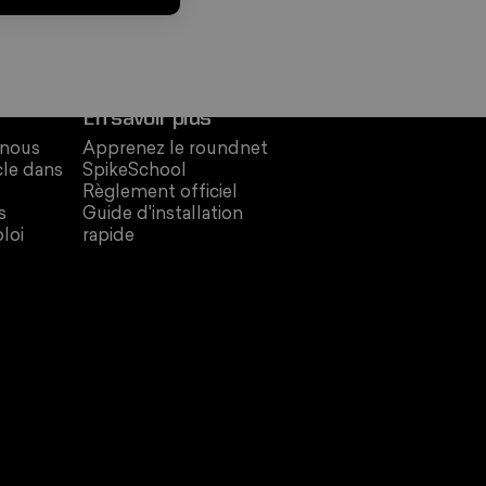
En savoir plus
 nous
Apprenez le roundnet
cle dans
SpikeSchool
Règlement officiel
s
Guide d'installation
loi
rapide