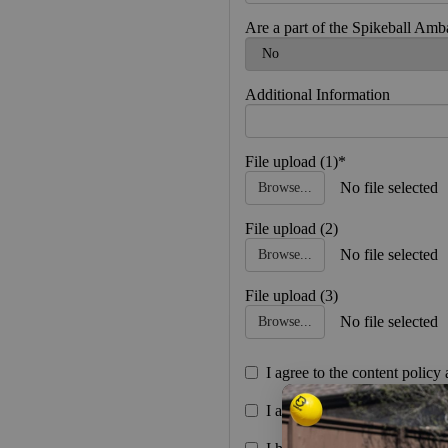
Are a part of the Spikeball Am
Additional Information
File upload (1)*
No file selected
Browse...
File upload (2)
No file selected
Browse...
File upload (3)
No file selected
Browse...
I agree to the content policy
I am over the age of 18*