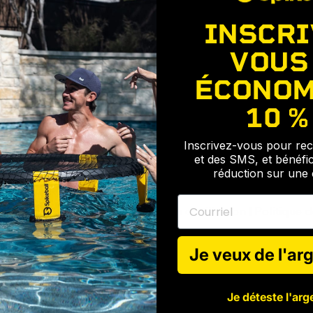
ive agreements with anyone else, or any other website(s)*
INSCRI
deo*
low, you agree to the Spikeball Content License Submission Policy, Te
VOUS
information submitted to Spikeball through this electronic form is true a
o the above.
ÉCONOM
10 %
Inscrivez-vous pour rec
et des SMS, et bénéfi
Submit
réduction sur un
Courriel
umission des contenus
|
Conditions d'utilisation
|
Politique d
Je veux de l'arg
Livraison rapide et gratuite
Livraison gratuite aux États-Unis pour toute commande de 75 $
Je déteste l'arge
ou plus. Pas de frais de service cachés.