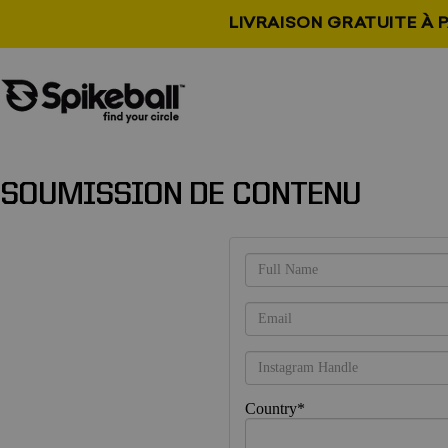
Aller au contenu
LIVRAISON GRATUITE À P
Boutique Spikeball
SOUMISSION DE CONTENU
Country*