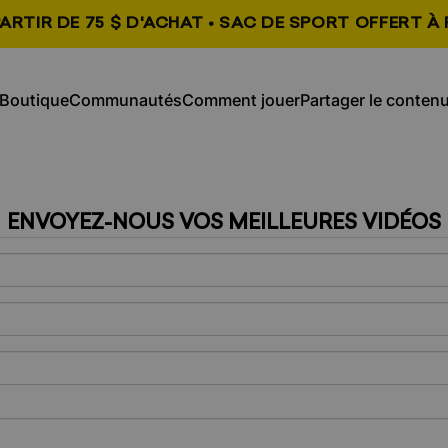
ARTIR DE 75 $ D'ACHAT • SAC DE SPORT OFFERT À 
, s'ouvre dans un nouvel onglet
, s'ouvre dans un n
Boutique
Communautés
Comment jouer
Partager le conten
Boutique
Communautés
Comment jouer
Partager le contenu
ENVOYEZ-NOUS VOS MEILLEURES VIDÉOS