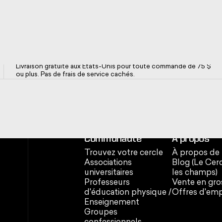
INSCRI
VOUS
Livraison rapide et gratuite
ÉCONOM
Livraison gratuite aux États-Unis pour toute commande de 75 $
ou plus. Pas de frais de service cachés.
10 %
Inscrivez-vous pour rec
et des SMS, et bénéfi
réduction sur un
Communauté
À propos
Courriel
Trouvez votre cercle
À propos de
Associations
Blog (Le Cer
universitaires
les champs)
Professeurs
Vente en gro
Je veux de l'arg
d'éducation physique /
Offres d'emp
Enseignement
Groupes
Je déteste l'arge