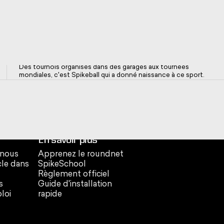
VEZ-
 ET
OG Brand. Une marque de confiance depuis 2008
ISEZ
Des tournois organisés dans des garages aux tournées
mondiales, c'est Spikeball qui a donné naissance à ce sport.
🎉
evoir des e-mails
ciez de 10 % de
e commande.
En savoir plus
 nous
Apprenez le roundnet
cle dans
SpikeSchool
Règlement officiel
s
Guide d'installation
ent gratuit
loi
rapide
nt facile