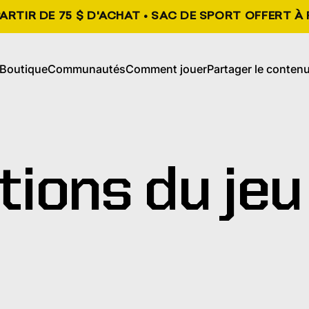
ARTIR DE 75 $ D'ACHAT • SAC DE SPORT OFFERT À 
, s'ouvre dans un nouvel onglet
, s'ouvre dans un n
Boutique
Communautés
Comment jouer
Partager le conten
Boutique
Communautés
Comment jouer
Partager le contenu
tions
du
jeu