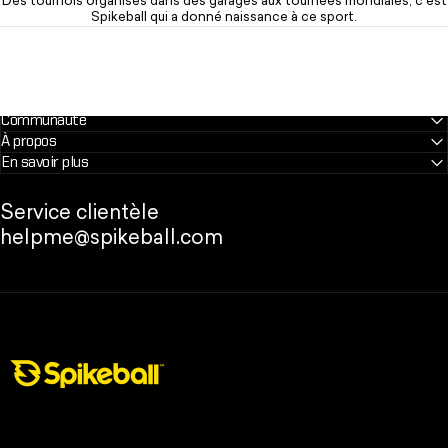
Des tournois organisés dans des garages aux tournées mondiales, c'est
Spikeball qui a donné naissance à ce sport.
Communauté
À propos
En savoir plus
Service clientèle
helpme@spikeball.com
Boutique Spikeball