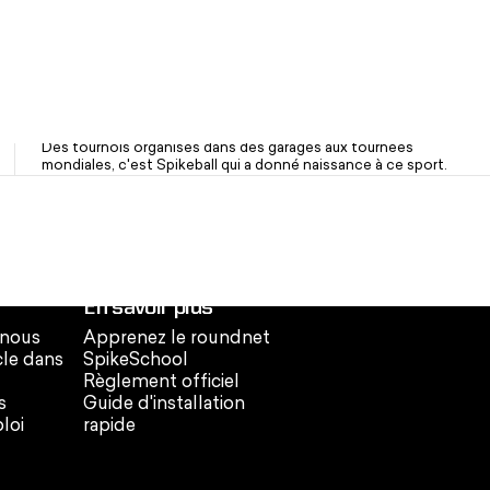
OG Brand. Une marque de confiance depuis 2008
Des tournois organisés dans des garages aux tournées
mondiales, c'est Spikeball qui a donné naissance à ce sport.
En savoir plus
 nous
Apprenez le roundnet
cle dans
SpikeSchool
Règlement officiel
s
Guide d'installation
loi
rapide