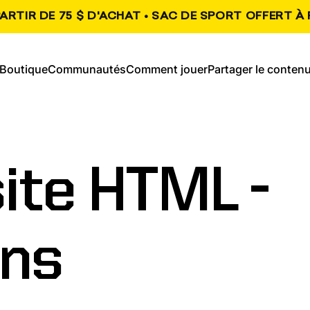
ARTIR DE 75 $ D'ACHAT • SAC DE SPORT OFFERT À 
, s'ouvre dans un nouvel onglet
, s'ouvre dans un n
Boutique
Communautés
Comment jouer
Partager le conten
Boutique
Communautés
Comment jouer
Partager le contenu
ite
HTML
-
ons