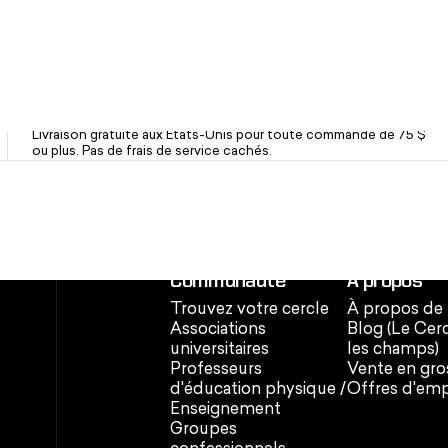
Livraison rapide et gratuite
Livraison gratuite aux États-Unis pour toute commande de 75 $
ou plus. Pas de frais de service cachés.
Communauté
À propos
Trouvez votre cercle
À propos de
Associations
Blog (Le Cer
universitaires
les champs)
Professeurs
Vente en gro
d'éducation physique /
Offres d'emp
Enseignement
Groupes