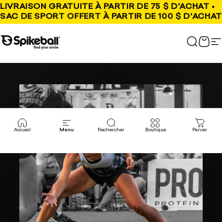
Aller au contenu
LIVRAISON GRATUITE À PARTIR DE 75 $ D'ACHAT •
SAC DE SPORT OFFERT À PARTIR DE 100 $ D'ACHAT
Boutique Spikeball
Recher
Pani
N
Accueil
Menu
Rechercher
Boutique
Panier