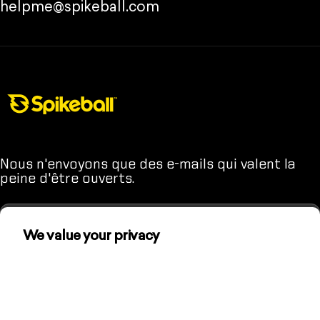
helpme@spikeball.com
Boutique Spikeball
Nous n'envoyons que des e-mails qui valent la
peine d'être ouverts.
We value your privacy
We use cookies and other technologies to
Entrez votre adresse e-mail
(À moins que tu n'aimes pas t'amuser. Dans ce cas, mieux vaut ne
personalize your experience, perform marketing,
pas t'inscrire.)
and collect analytics. Learn more in our
Privacy
Policy.