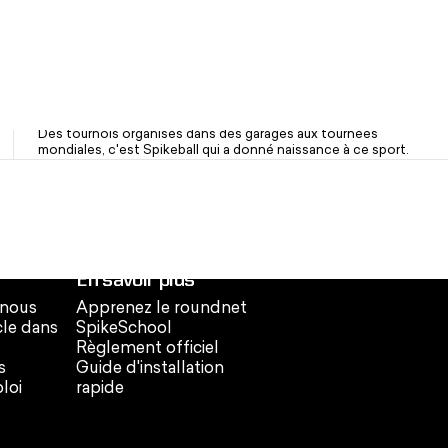
OG Brand. Une marque de confiance depuis 2008
Des tournois organisés dans des garages aux tournées
mondiales, c'est Spikeball qui a donné naissance à ce sport.
En savoir plus
 nous
Apprenez le roundnet
cle dans
SpikeSchool
Règlement officiel
s
Guide d'installation
loi
rapide