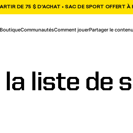
ARTIR DE 75 $ D'ACHAT • SAC DE SPORT OFFERT À 
, s'ouvre dans un nouvel onglet
, s'ouvre dans un n
Boutique
Communautés
Comment jouer
Partager le conten
Boutique
Communautés
Comment jouer
Partager le contenu
la
liste
de
s