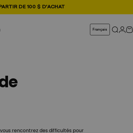
PARTIR DE 100 $ D'ACHAT
ouvel onglet
Langue
u
Français
Recher
Conn
P
 de
 vous rencontrez des difficultés pour