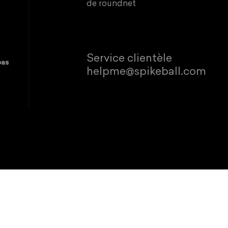
de roundnet
Service clientèle
pas
helpme@spikeball.com
© 2026 Spikeball Store.
Politique de remboursement
Politique de confidentialité
Con
Ce site est protégé par reCAPTCHA ; la
politique de confide
Manage
 your experience, perform
preferences
acy Policy.