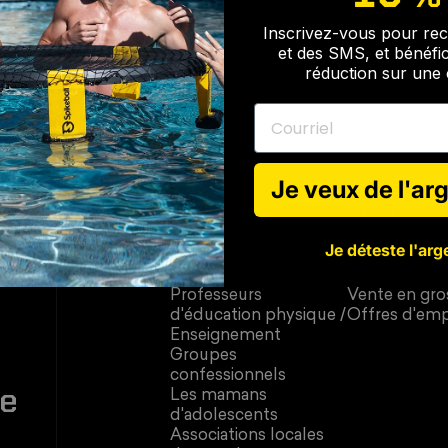
Inscrivez-vous pour rec
Livraison rapide et gratuite
et des SMS, et bénéfi
Livraison gratuite aux États-Unis pour toute commande de 75 $
réduction sur un
ou plus. Pas de frais de service cachés.
Courriel
Je veux de l'arg
Communauté
À propos
Trouvez votre cercle
À propos de
Je déteste l'arge
Associations
Blog (Le Cer
universitaires
les champs)
Professeurs
Vente en gro
d'éducation physique /
Offres d'emp
Enseignement
Groupes
confessionnels
re
Les mamans
d'adolescents
Associations locales