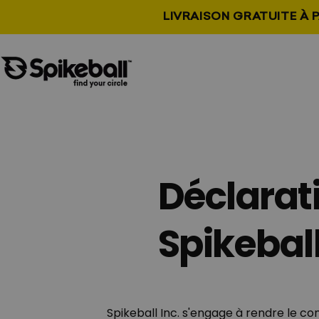
Aller au contenu
LIVRAISON GRATUITE À P
Boutique Spikeball
Déclarati
Spikebal
Spikeball Inc. s'engage à rendre le co