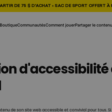
ARTIR DE 75 $ D'ACHAT • SAC DE SPORT OFFERT À 
, s'ouvre dans un nouvel onglet
, s'ouvre dans un n
Boutique
Communautés
Comment jouer
Partager le conten
Boutique
Communautés
Comment jouer
Partager le contenu
on d'accessibilité
l
ntenu de son site web accessible et convivial pour tous. Si