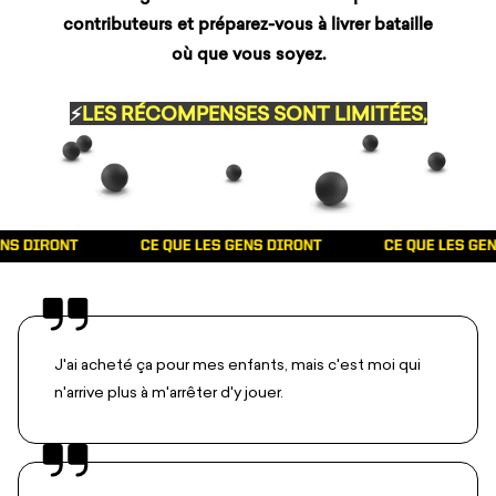
contributeurs et préparez-vous à livrer bataille
où que vous soyez.
⚡
LES RÉCOMPENSES SONT LIMITÉES,
NE MANQUEZ PAS LE PREMIER JOUR !
IRONT
CE QUE LES GENS DIRONT
CE QUE LES GENS DI
J'ai acheté ça pour mes enfants, mais c'est moi qui
n'arrive plus à m'arrêter d'y jouer.