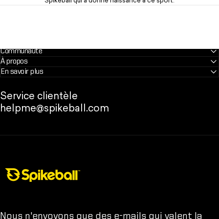
Spikeball qui a donné naissance à ce sport.
Communauté
À propos
En savoir plus
Service clientèle
helpme@spikeball.com
Boutique Spikeball
Nous n'envoyons que des e-mails qui valent la