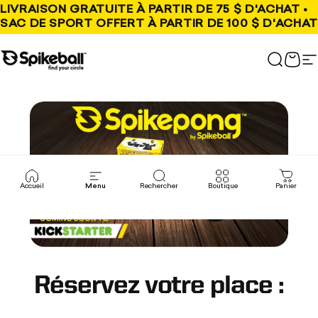
Aller au contenu
LIVRAISON GRATUITE À PARTIR DE 75 $ D'ACHAT •
SAC DE SPORT OFFERT À PARTIR DE 100 $ D'ACHAT
Boutique Spikeball
Recher
Pani
N
Accueil
Menu
Rechercher
Boutique
Panier
Réservez votre place :