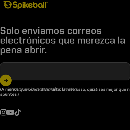
Solo enviamos correos
electrónicos que merezca la
pena abrir.
Introduce tu correo electrónico
(A menos que odies divertirte. En ese caso, quizá sea mejor que n
apuntes.)
Instagram
YouTube
TikTok