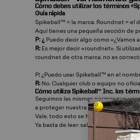
Cómo debes utilizar los términos «S
Guía rápida
Spikeball™ = la marca. Roundnet = el 
Aquí tienes una
pequeña sección de p
P: ¿
Puedo decir algo como «¿Vamos a 
R:
Es mejor decir «roundnet». Si utiliz
roundnet de otra marca, no es correct
P
:
¿Puedo usar Spikeball™ en el nombr
R:
No. Cualquier club o equipo no ofici
Cómo utiliza Spikeball™ Inc. los tér
Seguimos las mismas normas que vosotr
a proteger nuestra marca registrada y 
Vale, todo esto se ha vuelto demasiado
Ya basta de leer: sal a la calle y juega u