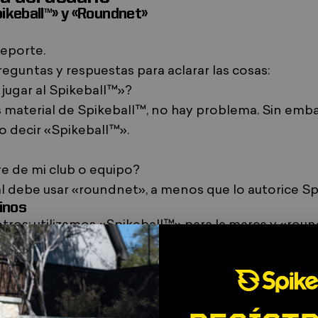
pikeball™» y «Roundnet»
deporte.
reguntas y respuestas
para aclarar las cosas:
jugar al Spikeball™»?
as material de Spikeball™, no hay problema. Sin emba
o decir «Spikeball™».
e de mi club o equipo?
al debe usar «roundnet», a menos que lo autorice Sp
minos
os: utilizamos «Spikeball™» para la marca y «roun
a impulsar tanto la marca como el deporte a nivel m
 técnico y aburrido.
n rato al roundnet...
con un kit de Spikeball
😉