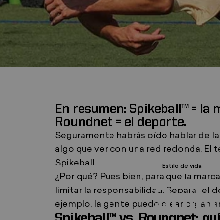
En resumen: Spikeball™ = la 
, que se abre en una nueva pestaña. S
, se abre en una nueva pestaña. Se ab
Roundnet = el deporte.
Seguramente habrás oído hablar de la 
algo que ver con una red redonda. El 
Spikeball.
Estilo de vida
¿Por qué? Pues bien, para que la marca
Spike
limitar la responsabilidad. Separar el
ejemplo, la gente puede crear organi
Spikeball™ vs. Roundnet: guí