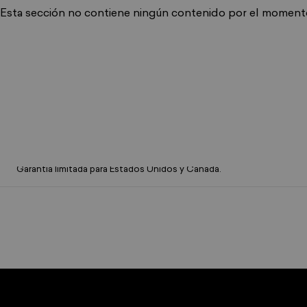
Esta sección no contiene ningún contenido por el momento. 
Garantía limitada de 1 año para los conjuntos
Garantía limitada para Estados Unidos y Canadá.
Tienda Spikeball