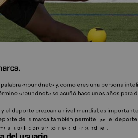
marca.
e abre en una nueva ventana
re en una nueva ventana
palabra «roundnet» y, como eres una persona intel
término «roundnet» se acuñó hace unos años para di
17 de junio de 2024
por
Super Admin
 y el deporte crezcan a nivel mundial, es importante
ball
contra
Roun
 deporte de la marca también permite que el deport
smos reguladores y torneos de roundnet.
a del usuario