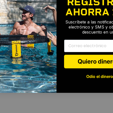
REGÍSTR
AHORRA
Suscríbete a las notific
o electrónico
electrónico y SMS y o
descuento en un
Correo electrónico
18 de junio de 2024
por
R
 entretener a tu
Spikeball se convie
Quiero diner
Campeonato Mundi
Odio el dinero