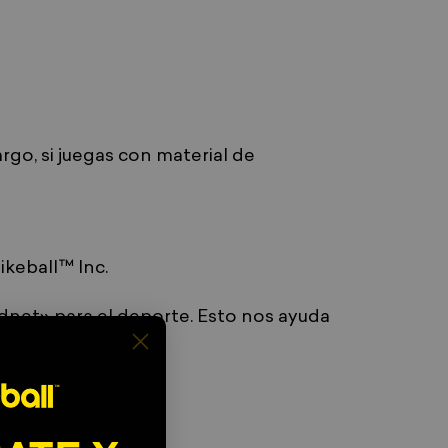
rgo, si juegas con material de
ikeball™ Inc.
dnet» para el deporte. Esto nos ayuda
undial.