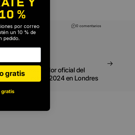
ATE Y
10 %
🎉
aciones por correo
0 comentarios
btén un 10 % de
 pedido.
uth Troughton
rte en patrocinador oficial del
o gratis
al de Roundnet 2024 en Londres
 gratis