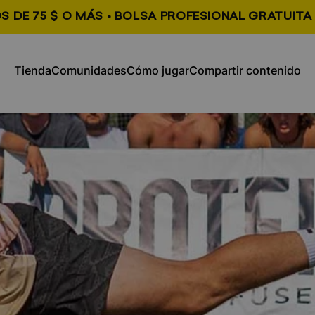
S DE 75 $ O MÁS • BOLSA PROFESIONAL GRATUITA 
, se abre en una nueva pestaña
, se abre en una nueva
Tienda
Comunidades
Cómo jugar
Compartir contenido
Tienda
Comunidades
Cómo jugar
Compartir contenido