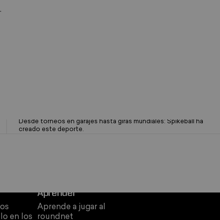
.
OG Brand. Confiabilidad desde 2008
Desde torneos en garajes hasta giras mundiales: Spikeball ha
creado este deporte.
Aprender
os
Aprende a jugar al
ulo en los
roundnet