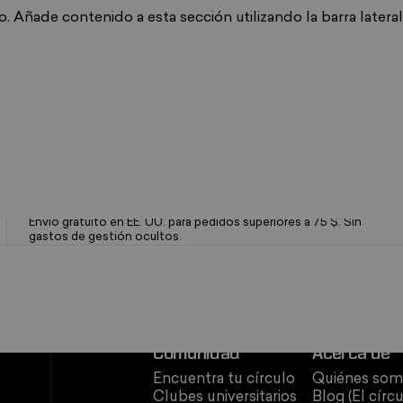
Añade contenido a esta sección utilizando la barra lateral
Envío rápido y gratuito
Envío gratuito en EE. UU. para pedidos superiores a 75 $. Sin
gastos de gestión ocultos.
Comunidad
Acerca de
Encuentra tu círculo
Quiénes som
Clubes universitarios
Blog (El círc